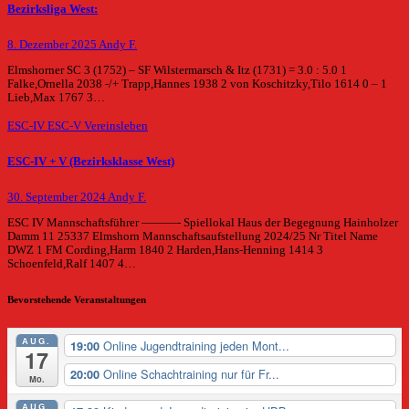
Bezirksliga West:
8. Dezember 2025
Andy F.
Elmshorner SC 3 (1752) – SF Wilstermarsch & Itz (1731) = 3.0 : 5.0 1
Falke,Ornella 2038 -/+ Trapp,Hannes 1938 2 von Koschitzky,Tilo 1614 0 – 1
Lieb,Max 1767 3…
ESC-IV
ESC-V
Vereinsleben
ESC-IV + V (Bezirksklasse West)
30. September 2024
Andy F.
ESC IV Mannschaftsführer ———- Spiellokal Haus der Begegnung Hainholzer
Damm 11 25337 Elmshorn Mannschaftsaufstellung 2024/25 Nr Titel Name
DWZ 1 FM Cording,Harm 1840 2 Harden,Hans-Henning 1414 3
Schoenfeld,Ralf 1407 4…
Bevorstehende Veranstaltungen
AUG.
Online Jugendtraining jeden Mont...
19:00
17
Online Schachtraining nur für Fr...
20:00
Mo.
AUG.