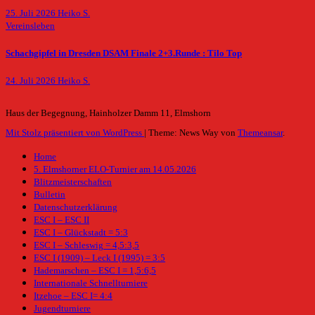
25. Juli 2026
Heiko S.
Vereinsleben
Schachgipfel in Dresden DSAM Finale 2+3.Runde : Tilo Top
24. Juli 2026
Heiko S.
Haus der Begegnung, Hainholzer Damm 11, Elmshorn
Mit Stolz präsentiert von WordPress
|
Theme: News Way von
Themeansar
.
Home
5. Elmshorner ELO-Turnier am 14.05.2026
Blitzmeisterschaften
Bulletin
Datenschutzerklärung
ESC I – ESC II
ESC I – Glückstadt = 5:3
ESC I – Schleswig = 4,5:3,5
ESC I (1909) – Leck I (1995) = 3:5
Hademarschen – ESC I = 1,5:6,5
Internationale Schnellturniere
Itzehoe – ESC I= 4:4
Jugendturniere