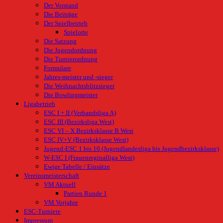
Der Vorstand
Die Beiträge
Der Spielbetrieb
Spielorte
Die Satzung
Die Jugendordnung
Die Turnierordnung
Formulare
Jahres-meister und -sieger
Die Weihnachtsblitzsieger
Die Bowlingmeister
Ligabetrieb
ESC I + II (Verbandsliga A)
ESC III (Bezirksliga West)
ESC VI – X Bezirksklasse B West
ESC IV+V (Bezirksklasse West)
Jugend-ESC 1 bis 10 (Jugendlandesliga bis Jugendbezirksklasse)
W-ESC I (Frauenreginalliga West)
Ewige Tabelle / Einsätze
Vereinsmeisterschaft
VM Aktuell
Partien Runde 1
VM Vorjahre
ESC-Turniere
Impressum