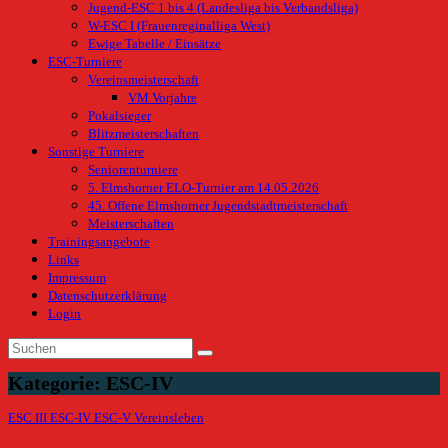
Jugend-ESC 1 bis 4 (Landesliga bis Verbandsliga)
W-ESC I (Frauenreginalliga West)
Ewige Tabelle / Einsätze
ESC-Turniere
Vereinsmeisterschaft
VM Vorjahre
Pokalsieger
Blitzmeisterschaften
Sonstige Turniere
Seniorenturniere
5. Elmshorner ELO-Turnier am 14.05.2026
45. Offene Elmshorner Jugendstadtmeisterschaft
Meisterschaften
Trainingsangebote
Links
Impressum
Datenschutzerklärung
Login
Kategorie:
ESC-IV
ESC III
ESC-IV
ESC-V
Vereinsleben