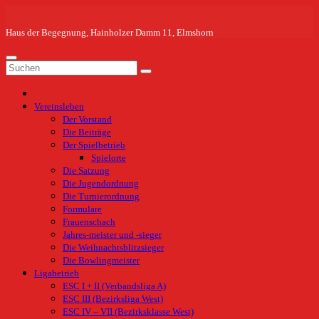
Zum
Inhalt
springen
Haus der Begegnung, Hainholzer Damm 11, Elmshorn
Vereinsleben
Der Vorstand
Die Beiträge
Der Spielbetrieb
Spielorte
Die Satzung
Die Jugendordnung
Die Turnierordnung
Formulare
Frauenschach
Jahres-meister und -sieger
Die Weihnachtsblitzsieger
Die Bowlingmeister
Ligabetrieb
ESC I + II (Verbandsliga A)
ESC III (Bezirksliga West)
ESC IV – VII (Bezirksklasse West)