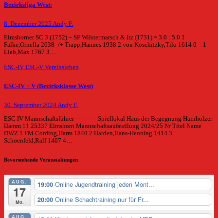
Bezirksliga West:
8. Dezember 2025
Andy F.
Elmshorner SC 3 (1752) – SF Wilstermarsch & Itz (1731) = 3.0 : 5.0 1
Falke,Ornella 2038 -/+ Trapp,Hannes 1938 2 von Koschitzky,Tilo 1614 0 – 1
Lieb,Max 1767 3…
ESC-IV
ESC-V
Vereinsleben
ESC-IV + V (Bezirksklasse West)
30. September 2024
Andy F.
ESC IV Mannschaftsführer ———- Spiellokal Haus der Begegnung Hainholzer
Damm 11 25337 Elmshorn Mannschaftsaufstellung 2024/25 Nr Titel Name
DWZ 1 FM Cording,Harm 1840 2 Harden,Hans-Henning 1414 3
Schoenfeld,Ralf 1407 4…
Bevorstehende Veranstaltungen
AUG.
Online Jugendtraining jeden Mont...
19:00
17
Online Schachtraining nur für Fr...
20:00
Mo.
AUG.