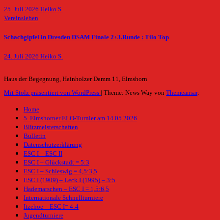
25. Juli 2026
Heiko S.
Vereinsleben
Schachgipfel in Dresden DSAM Finale 2+3.Runde : Tilo Top
24. Juli 2026
Heiko S.
Haus der Begegnung, Hainholzer Damm 11, Elmshorn
Mit Stolz präsentiert von WordPress
|
Theme: News Way von
Themeansar
.
Home
5. Elmshorner ELO-Turnier am 14.05.2026
Blitzmeisterschaften
Bulletin
Datenschutzerklärung
ESC I – ESC II
ESC I – Glückstadt = 5:3
ESC I – Schleswig = 4,5:3,5
ESC I (1909) – Leck I (1995) = 3:5
Hademarschen – ESC I = 1,5:6,5
Internationale Schnellturniere
Itzehoe – ESC I= 4:4
Jugendturniere