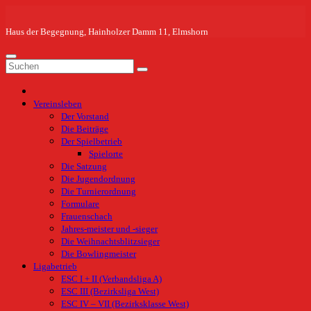
Zum
Inhalt
springen
Haus der Begegnung, Hainholzer Damm 11, Elmshorn
Vereinsleben
Der Vorstand
Die Beiträge
Der Spielbetrieb
Spielorte
Die Satzung
Die Jugendordnung
Die Turnierordnung
Formulare
Frauenschach
Jahres-meister und -sieger
Die Weihnachtsblitzsieger
Die Bowlingmeister
Ligabetrieb
ESC I + II (Verbandsliga A)
ESC III (Bezirksliga West)
ESC IV – VII (Bezirksklasse West)