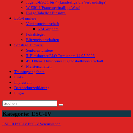
Jugend-ESC 1 bis 4 (Landesliga bis Verbandsliga)
W-ESC I (Frauenreginalliga West)
Ewige Tabelle / Einsätze
ESC-Turniere
Vereinsmeisterschaft
VM Vorjahre
Pokalsieger
Blitzmeisterschaften
Sonstige Turniere
Seniorenturniere
5. Elmshorner ELO-Turnier am 14.05.2026
45. Offene Elmshorner Jugendstadtmeisterschaft
Meisterschaften
Trainingsangebote
Links
Impressum
Datenschutzerklärung
Login
Kategorie:
ESC-IV
ESC III
ESC-IV
ESC-V
Vereinsleben