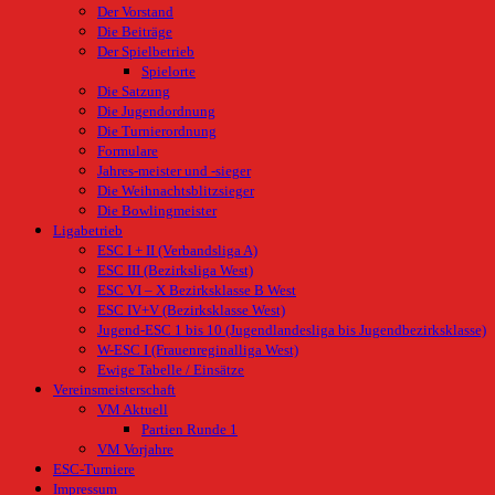
Der Vorstand
Die Beiträge
Der Spielbetrieb
Spielorte
Die Satzung
Die Jugendordnung
Die Turnierordnung
Formulare
Jahres-meister und -sieger
Die Weihnachtsblitzsieger
Die Bowlingmeister
Ligabetrieb
ESC I + II (Verbandsliga A)
ESC III (Bezirksliga West)
ESC VI – X Bezirksklasse B West
ESC IV+V (Bezirksklasse West)
Jugend-ESC 1 bis 10 (Jugendlandesliga bis Jugendbezirksklasse)
W-ESC I (Frauenreginalliga West)
Ewige Tabelle / Einsätze
Vereinsmeisterschaft
VM Aktuell
Partien Runde 1
VM Vorjahre
ESC-Turniere
Impressum