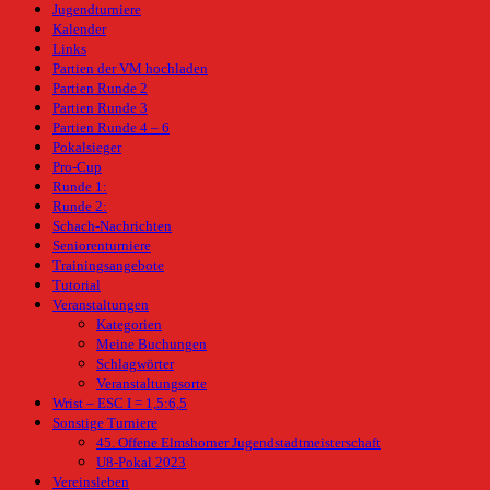
Jugendturniere
Kalender
Links
Partien der VM hochladen
Partien Runde 2
Partien Runde 3
Partien Runde 4 – 6
Pokalsieger
Pro-Cup
Runde 1:
Runde 2:
Schach-Nachrichten
Seniorenturniere
Trainingsangebote
Tutorial
Veranstaltungen
Kategorien
Meine Buchungen
Schlagwörter
Veranstaltungsorte
Wrist – ESC I = 1,5:6,5
Sonstige Turniere
45. Offene Elmshorner Jugendstadtmeisterschaft
U8-Pokal 2023
Vereinsleben