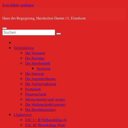
Zum Inhalt springen
Haus der Begegnung, Hainholzer Damm 11, Elmshorn
Vereinsleben
Der Vorstand
Die Beiträge
Der Spielbetrieb
Spielorte
Die Satzung
Die Jugendordnung
Die Turnierordnung
Formulare
Frauenschach
Jahres-meister und -sieger
Die Weihnachtsblitzsieger
Die Bowlingmeister
Ligabetrieb
ESC I + II (Verbandsliga A)
ESC III (Bezirksliga West)