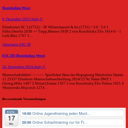
Bezirksliga West:
8. Dezember 2025
Andy F.
Elmshorner SC 3 (1752) – SF Wilstermarsch & Itz (1731) = 3.0 : 5.0 1
Falke,Ornella 2038 -/+ Trapp,Hannes 1938 2 von Koschitzky,Tilo 1614 0 – 1
Lieb,Max 1767 3…
Allgemein
ESC III
ESC III (Bezirksliga West)
30. September 2024
Andy F.
Mannschaftsführer ———- Spiellokal Haus der Begegnung Hainholzer Damm
11 25337 Elmshorn Mannschaftsaufstellung 2024/25 Nr. Name DWZ 1
Göring,Mike 1407 2 Neitzel,Emma 1307 3 von Koschitzky,Tilo Tobias 1621 4
Wisniewski,Wojciech 1274…
Bevorstehende Veranstaltungen
AUG.
Online Jugendtraining jeden Mont...
19:00
17
Online Schachtraining nur für Fr...
20:00
Mo.