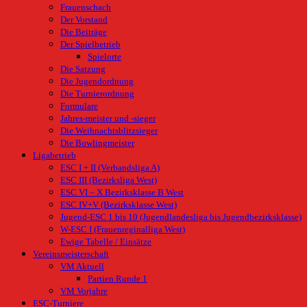
Frauenschach
Der Vorstand
Die Beiträge
Der Spielbetrieb
Spielorte
Die Satzung
Die Jugendordnung
Die Turnierordnung
Formulare
Jahres-meister und -sieger
Die Weihnachtsblitzsieger
Die Bowlingmeister
Ligabetrieb
ESC I + II (Verbandsliga A)
ESC III (Bezirksliga West)
ESC VI – X Bezirksklasse B West
ESC IV+V (Bezirksklasse West)
Jugend-ESC 1 bis 10 (Jugendlandesliga bis Jugendbezirksklasse)
W-ESC I (Frauenreginalliga West)
Ewige Tabelle / Einsätze
Vereinsmeisterschaft
VM Aktuell
Partien Runde 1
VM Vorjahre
ESC-Turniere