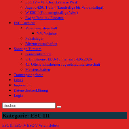
ESC IV – VII (Bezirksklasse West)
Jugend-ESC 1 bis 4 (Landesliga bis Verbandsliga)
W-ESC I (Frauenreginalliga West)
Ewige Tabelle / Einsätze
ESC-Turniere
Vereinsmeisterschaft
VM Vorjahre
Pokalsieger
Blitzmeisterschaften
Sonstige Turniere
Seniorenturniere
5. Elmshorner ELO-Turnier am 14.05.2026
45. Offene Elmshorner Jugendstadtmeisterschaft
Meisterschaften
Trainingsangebote
Links
Impressum
Datenschutzerklärung
Login
Kategorie:
ESC III
ESC III
ESC-IV
ESC-V
Vereinsleben