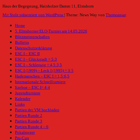
Haus der Begegnung, Hainholzer Damm 11, Elmshorn
Mit Stolz präsentiert von WordPress
|
Theme: News Way von
Themeansar
.
Home
5. Elmshorner ELO-Turnier am 14.05.2026
Blitzmeisterschaften
Bulletin
Datenschutzerklärung
ESC I – ESC II
ESC I – Glückstadt = 5:3
ESC I – Schleswig = 4,5:3,5
ESC I (1909) – Leck I (1995) = 3:5
Hademarschen – ESC I = 1,5:6,5
Internationale Schnellturniere
Itzehoe – ESC I= 4:4
Jugendturniere
Kalender
Links
Partien der VM hochladen
Partien Runde 2
Partien Runde 3
Partien Runde 4 – 6
Pokalsieger
Pro-Cup