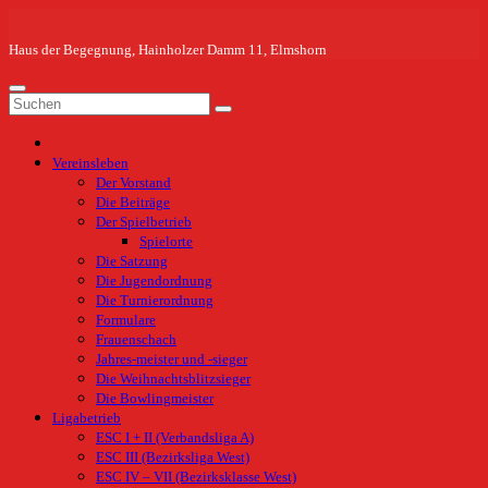
Zum
Inhalt
springen
Haus der Begegnung, Hainholzer Damm 11, Elmshorn
Vereinsleben
Der Vorstand
Die Beiträge
Der Spielbetrieb
Spielorte
Die Satzung
Die Jugendordnung
Die Turnierordnung
Formulare
Frauenschach
Jahres-meister und -sieger
Die Weihnachtsblitzsieger
Die Bowlingmeister
Ligabetrieb
ESC I + II (Verbandsliga A)
ESC III (Bezirksliga West)
ESC IV – VII (Bezirksklasse West)