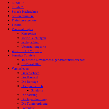
Runde 1:
Runde 2:
Schach-Nachrichten
Seniorenturniere
Trainingsangebote
Tutorial
Veranstaltungen
Kategorien
Meine Buchungen
Schlagwörter
Veranstaltungsorte
Wrist – ESC I = 1,5:6,5
Sonstige Turniere
45. Offene Elmshorner Jugendstadtmeisterschaft
U8-Pokal 2023
Vereinsleben
Frauenschach
Der Vorstand
Die Beiträge
Der Spielbetrieb
Spielorte
Die Satzung
Die Jugendordnung
Die Turnierordnung
Formulare