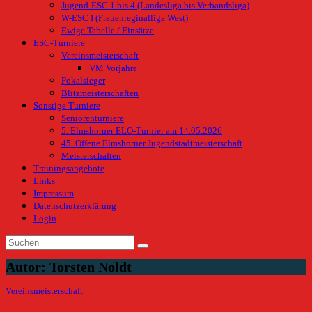
Jugend-ESC 1 bis 4 (Landesliga bis Verbandsliga)
W-ESC I (Frauenreginalliga West)
Ewige Tabelle / Einsätze
ESC-Turniere
Vereinsmeisterschaft
VM Vorjahre
Pokalsieger
Blitzmeisterschaften
Sonstige Turniere
Seniorenturniere
5. Elmshorner ELO-Turnier am 14.05.2026
45. Offene Elmshorner Jugendstadtmeisterschaft
Meisterschaften
Trainingsangebote
Links
Impressum
Datenschutzerklärung
Login
Autor:
Torsten Noldt
Vereinsmeisterschaft