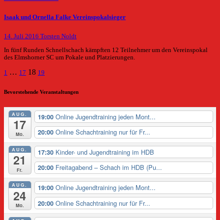
Isaak und Ornella Falke Vereinspokalsieger
14. Juli 2016
Torsten Noldt
In fünf Runden Schnellschach kämpften 12 Teilnehmer um den Vereinspokal
des Elmshorner SC um Pokale und Platzierungen.
Seitennummerierung
…
18
1
17
19
der
Bevorstehende Veranstaltungen
Beiträge
AUG.
Online Jugendtraining jeden Mont...
19:00
17
Online Schachtraining nur für Fr...
20:00
Mo.
AUG.
Kinder- und Jugendtraining im HDB
17:30
21
Freitagabend – Schach im HDB (Pu...
20:00
Fr.
AUG.
Online Jugendtraining jeden Mont...
19:00
24
Online Schachtraining nur für Fr...
20:00
Mo.