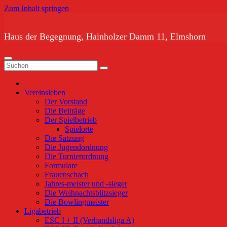
Zum Inhalt springen
Haus der Begegnung, Hainholzer Damm 11, Elmshorn
Vereinsleben
Der Vorstand
Die Beiträge
Der Spielbetrieb
Spielorte
Die Satzung
Die Jugendordnung
Die Turnierordnung
Formulare
Frauenschach
Jahres-meister und -sieger
Die Weihnachtsblitzsieger
Die Bowlingmeister
Ligabetrieb
ESC I + II (Verbandsliga A)