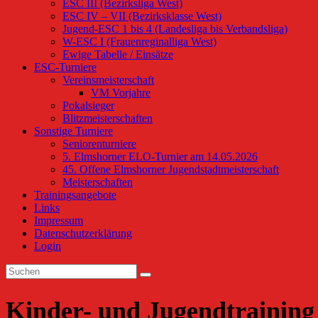
ESC III (Bezirksliga West)
ESC IV – VII (Bezirksklasse West)
Jugend-ESC 1 bis 4 (Landesliga bis Verbandsliga)
W-ESC I (Frauenreginalliga West)
Ewige Tabelle / Einsätze
ESC-Turniere
Vereinsmeisterschaft
VM Vorjahre
Pokalsieger
Blitzmeisterschaften
Sonstige Turniere
Seniorenturniere
5. Elmshorner ELO-Turnier am 14.05.2026
45. Offene Elmshorner Jugendstadtmeisterschaft
Meisterschaften
Trainingsangebote
Links
Impressum
Datenschutzerklärung
Login
Kinder- und Jugendtrainin