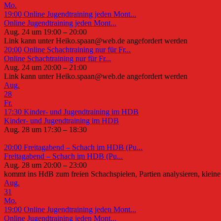
Mo.
19:00
Online Jugendtraining jeden Mont...
Online Jugendtraining jeden Mont...
Aug. 24 um 19:00 – 20:00
Link kann unter Heiko.spaan@web.de angefordert werden
20:00
Online Schachtraining nur für Fr...
Online Schachtraining nur für Fr...
Aug. 24 um 20:00 – 21:00
Link kann unter Heiko.spaan@web.de angefordert werden
Aug.
28
Fr.
17:30
Kinder- und Jugendtraining im HDB
Kinder- und Jugendtraining im HDB
Aug. 28 um 17:30 – 18:30
20:00
Freitagabend – Schach im HDB (Pu...
Freitagabend – Schach im HDB (Pu...
Aug. 28 um 20:00 – 23:00
kommt ins HdB zum freien Schachspielen, Partien analysieren, kleine 
Aug.
31
Mo.
19:00
Online Jugendtraining jeden Mont...
Online Jugendtraining jeden Mont...