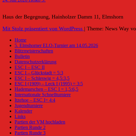
Haus der Begegnung, Hainholzer Damm 11, Elmshorn
Mit Stolz präsentiert von WordPress
|
Theme: News Way v
Home
5. Elmshorner ELO-Turnier am 14.05.2026
Blitzmeisterschaften
Bulletin
Datenschutzerklärung
ESC I – ESC II
ESC I – Glückstadt = 5:3
ESC I – Schleswig = 4,5:3,5
ESC I (1909) – Leck I (1995) = 3:5
Hademarschen – ESC I = 1,5:6,5
Internationale Schnellturniere
Itzehoe – ESC I= 4:4
Jugendturniere
Kalender
Links
Partien der VM hochladen
Partien Runde 2
Partien Runde 3