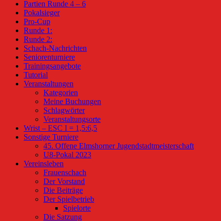
Partien Runde 4 – 6
Pokalsieger
Pro-Cup
Runde 1:
Runde 2:
Schach-Nachrichten
Seniorenturniere
Trainingsangebote
Tutorial
Veranstaltungen
Kategorien
Meine Buchungen
Schlagwörter
Veranstaltungsorte
Wrist – ESC I = 1,5:6,5
Sonstige Turniere
45. Offene Elmshorner Jugendstadtmeisterschaft
U8-Pokal 2023
Vereinsleben
Frauenschach
Der Vorstand
Die Beiträge
Der Spielbetrieb
Spielorte
Die Satzung