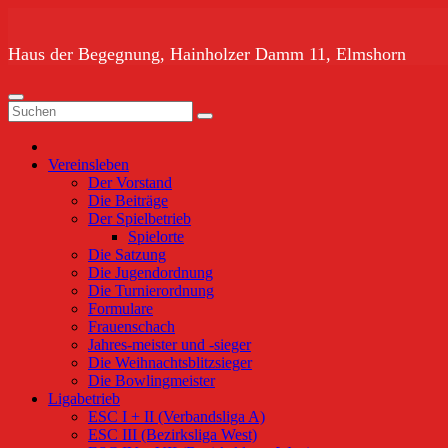
Zum
Inhalt
springen
Haus der Begegnung, Hainholzer Damm 11, Elmshorn
Vereinsleben
Der Vorstand
Die Beiträge
Der Spielbetrieb
Spielorte
Die Satzung
Die Jugendordnung
Die Turnierordnung
Formulare
Frauenschach
Jahres-meister und -sieger
Die Weihnachtsblitzsieger
Die Bowlingmeister
Ligabetrieb
ESC I + II (Verbandsliga A)
ESC III (Bezirksliga West)