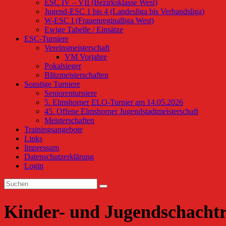
ESC IV – VII (Bezirksklasse West)
Jugend-ESC 1 bis 4 (Landesliga bis Verbandsliga)
W-ESC I (Frauenreginalliga West)
Ewige Tabelle / Einsätze
ESC-Turniere
Vereinsmeisterschaft
VM Vorjahre
Pokalsieger
Blitzmeisterschaften
Sonstige Turniere
Seniorenturniere
5. Elmshorner ELO-Turnier am 14.05.2026
45. Offene Elmshorner Jugendstadtmeisterschaft
Meisterschaften
Trainingsangebote
Links
Impressum
Datenschutzerklärung
Login
Kinder- und Jugendschachtr