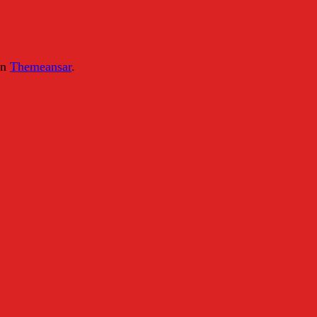
on
Themeansar
.