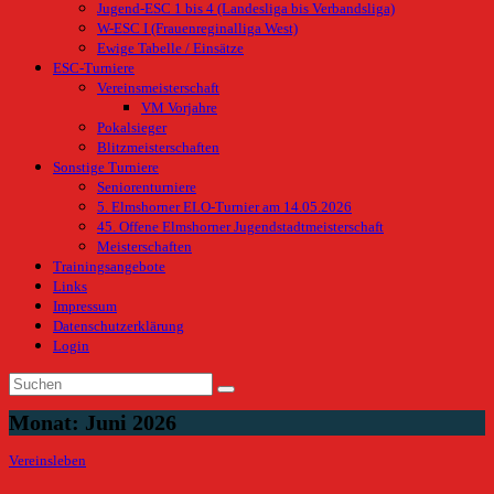
Jugend-ESC 1 bis 4 (Landesliga bis Verbandsliga)
W-ESC I (Frauenreginalliga West)
Ewige Tabelle / Einsätze
ESC-Turniere
Vereinsmeisterschaft
VM Vorjahre
Pokalsieger
Blitzmeisterschaften
Sonstige Turniere
Seniorenturniere
5. Elmshorner ELO-Turnier am 14.05.2026
45. Offene Elmshorner Jugendstadtmeisterschaft
Meisterschaften
Trainingsangebote
Links
Impressum
Datenschutzerklärung
Login
Monat:
Juni 2026
Vereinsleben