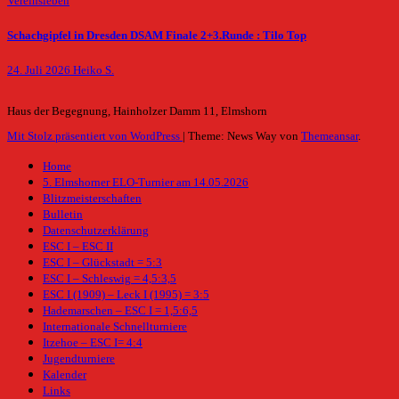
Vereinsleben
Schachgipfel in Dresden DSAM Finale 2+3.Runde : Tilo Top
24. Juli 2026
Heiko S.
Haus der Begegnung, Hainholzer Damm 11, Elmshorn
Mit Stolz präsentiert von WordPress
|
Theme: News Way von
Themeansar
.
Home
5. Elmshorner ELO-Turnier am 14.05.2026
Blitzmeisterschaften
Bulletin
Datenschutzerklärung
ESC I – ESC II
ESC I – Glückstadt = 5:3
ESC I – Schleswig = 4,5:3,5
ESC I (1909) – Leck I (1995) = 3:5
Hademarschen – ESC I = 1,5:6,5
Internationale Schnellturniere
Itzehoe – ESC I= 4:4
Jugendturniere
Kalender
Links