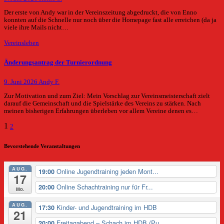
Der erste von Andy war in der Vereinszeitung abgedruckt, die von Enno
konnten auf die Schnelle nur noch über die Homepage fast alle erreichen (da ja
viele ihre Mails nicht…
Vereinsleben
Änderungsantrag der Turnierordnung
9. Juni 2026
Andy F.
Zur Motivation und zum Ziel: Mein Vorschlag zur Vereinsmeisterschaft zielt
darauf die Gemeinschaft und die Spielstärke des Vereins zu stärken. Nach
meinen bisherigen Erfahrungen überleben vor allem Vereine denen es…
Seitennummerierung
1
2
der
Bevorstehende Veranstaltungen
Beiträge
AUG.
Online Jugendtraining jeden Mont...
19:00
17
Online Schachtraining nur für Fr...
20:00
Mo.
AUG.
Kinder- und Jugendtraining im HDB
17:30
21
Freitagabend – Schach im HDB (Pu...
20:00