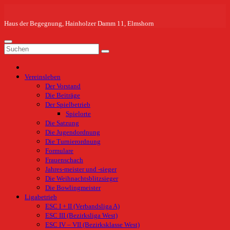
Zum
Inhalt
springen
Haus der Begegnung, Hainholzer Damm 11, Elmshorn
Vereinsleben
Der Vorstand
Die Beiträge
Der Spielbetrieb
Spielorte
Die Satzung
Die Jugendordnung
Die Turnierordnung
Formulare
Frauenschach
Jahres-meister und -sieger
Die Weihnachtsblitzsieger
Die Bowlingmeister
Ligabetrieb
ESC I + II (Verbandsliga A)
ESC III (Bezirksliga West)
ESC IV – VII (Bezirksklasse West)