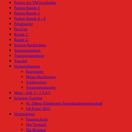
Partien der VM hochladen
Partien Runde 2
Partien Runde 3
Partien Runde 4 – 6
Pokalsieger
Pro-Cup
Runde 1:
Runde 2:
Schach-Nachrichten
Seniorenturniere
Trainingsangebote
Tutorial
Veranstaltungen
Kategorien
Meine Buchungen
Schlagwörter
Veranstaltungsorte
Wrist – ESC I = 1,5:6,5
Sonstige Turniere
45. Offene Elmshorner Jugendstadtmeisterschaft
U8-Pokal 2023
Vereinsleben
Frauenschach
Der Vorstand
Die Beiträge