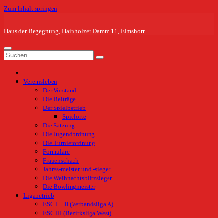
Zum Inhalt springen
Haus der Begegnung, Hainholzer Damm 11, Elmshorn
Vereinsleben
Der Vorstand
Die Beiträge
Der Spielbetrieb
Spielorte
Die Satzung
Die Jugendordnung
Die Turnierordnung
Formulare
Frauenschach
Jahres-meister und -sieger
Die Weihnachtsblitzsieger
Die Bowlingmeister
Ligabetrieb
ESC I + II (Verbandsliga A)
ESC III (Bezirksliga West)