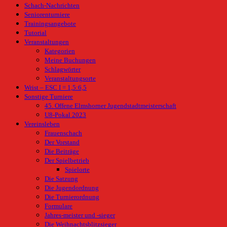
Schach-Nachrichten
Seniorenturniere
Trainingsangebote
Tutorial
Veranstaltungen
Kategorien
Meine Buchungen
Schlagwörter
Veranstaltungsorte
Wrist – ESC I = 1,5:6,5
Sonstige Turniere
45. Offene Elmshorner Jugendstadtmeisterschaft
U8-Pokal 2023
Vereinsleben
Frauenschach
Der Vorstand
Die Beiträge
Der Spielbetrieb
Spielorte
Die Satzung
Die Jugendordnung
Die Turnierordnung
Formulare
Jahres-meister und -sieger
Die Weihnachtsblitzsieger