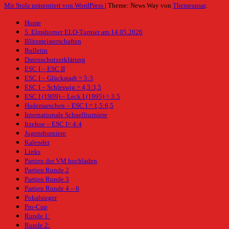
Mit Stolz präsentiert von WordPress
|
Theme: News Way von
Themeansar
.
Home
5. Elmshorner ELO-Turnier am 14.05.2026
Blitzmeisterschaften
Bulletin
Datenschutzerklärung
ESC I – ESC II
ESC I – Glückstadt = 5:3
ESC I – Schleswig = 4,5:3,5
ESC I (1909) – Leck I (1995) = 3:5
Hademarschen – ESC I = 1,5:6,5
Internationale Schnellturniere
Itzehoe – ESC I= 4:4
Jugendturniere
Kalender
Links
Partien der VM hochladen
Partien Runde 2
Partien Runde 3
Partien Runde 4 – 6
Pokalsieger
Pro-Cup
Runde 1:
Runde 2: