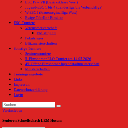
ESC IV – VII (Bezirksklasse West)
Jugend-ESC 1 bis 4 (Landesliga bis Verbandsliga)
W-ESC I (Frauenreginalliga West)
Ewige Tabelle / Einsätze
ESC-Turniere
Vereinsmeisterschaft
VM Vorjahre
Pokalsieger
Blitzmeisterschaften
Sonstige Turniere
Seniorenturniere
5. Elmshorner ELO-Turnier am 14.05.2026
45. Offene Elmshorner Jugendstadtmeisterschaft
Meisterschaften
Trainingsangebote
Links
Impressum
Datenschutzerklärung
Login
Vereinsleben
Senioren Schnellschach LEM Husum