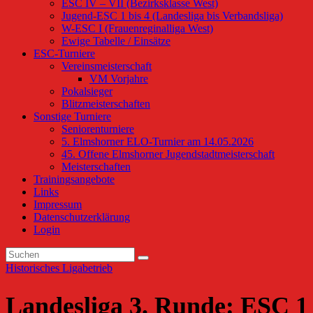
ESC IV – VII (Bezirksklasse West)
Jugend-ESC 1 bis 4 (Landesliga bis Verbandsliga)
W-ESC I (Frauenreginalliga West)
Ewige Tabelle / Einsätze
ESC-Turniere
Vereinsmeisterschaft
VM Vorjahre
Pokalsieger
Blitzmeisterschaften
Sonstige Turniere
Seniorenturniere
5. Elmshorner ELO-Turnier am 14.05.2026
45. Offene Elmshorner Jugendstadtmeisterschaft
Meisterschaften
Trainingsangebote
Links
Impressum
Datenschutzerklärung
Login
Historisches
Ligabetrieb
Landesliga 3. Runde: ESC 