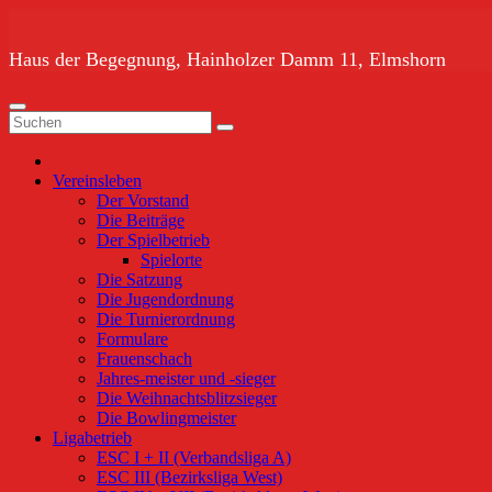
Zum
Inhalt
springen
Haus der Begegnung, Hainholzer Damm 11, Elmshorn
Vereinsleben
Der Vorstand
Die Beiträge
Der Spielbetrieb
Spielorte
Die Satzung
Die Jugendordnung
Die Turnierordnung
Formulare
Frauenschach
Jahres-meister und -sieger
Die Weihnachtsblitzsieger
Die Bowlingmeister
Ligabetrieb
ESC I + II (Verbandsliga A)
ESC III (Bezirksliga West)