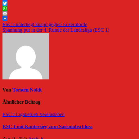
Facebook
Twitter
WhatsApp
Email
Beitragsnavigation
ESC I unterliegt knapp gegten Eckernförde
Spannung pur in der 4. Runde der Landesliga (ESC 1)
Von
Torsten Noldt
Ähnlicher Beitrag
ESC I
Ligabetrieb
Vereinsleben
ESC I mit Kantersieg zum Saisonabschluss
Apr. 9, 2025
Andy F.