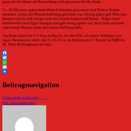
ging mit der Dame auf Bauernfang und ignorierte die Rochade…
Ca. 30 Minuten später hatte Patrick Günther gewonnen und Patrick Rohde
remisiert, womit der Mannschaftssieg gesichert war. Wenig später gab Wim den
Bauern zurück und einigte sich mit seinem Gegner auf Remis. Birger hatte
mittlerweile eine Figur weniger und gab wenig später auf. Alex hatte am Ende
zwar einige Bauern mehr aber keine Stellung mehr…
Am Ende stand ein 5:3-Sieg zu Buche, der den ESC als ersten Verfolger von
Agon Neumünster sieht. Am 11.12.16 ist im Rahmen der 3. Runde im HdB der
SC Wrist-Kellinghusen zu Gast.
Facebook
Twitter
WhatsApp
Email
Beitragsnavigation
Es hat nicht sollen sein……
ESC I mit Kantersieg