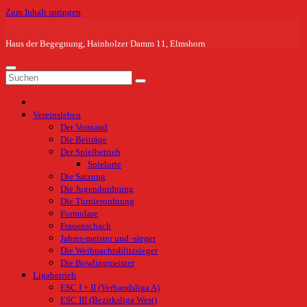
Zum Inhalt springen
Haus der Begegnung, Hainholzer Damm 11, Elmshorn
Vereinsleben
Der Vorstand
Die Beiträge
Der Spielbetrieb
Spielorte
Die Satzung
Die Jugendordnung
Die Turnierordnung
Formulare
Frauenschach
Jahres-meister und -sieger
Die Weihnachtsblitzsieger
Die Bowlingmeister
Ligabetrieb
ESC I + II (Verbandsliga A)
ESC III (Bezirksliga West)