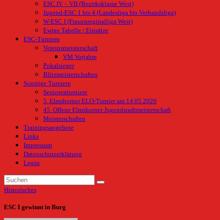
ESC IV – VII (Bezirksklasse West)
Jugend-ESC 1 bis 4 (Landesliga bis Verbandsliga)
W-ESC I (Frauenreginalliga West)
Ewige Tabelle / Einsätze
ESC-Turniere
Vereinsmeisterschaft
VM Vorjahre
Pokalsieger
Blitzmeisterschaften
Sonstige Turniere
Seniorenturniere
5. Elmshorner ELO-Turnier am 14.05.2026
45. Offene Elmshorner Jugendstadtmeisterschaft
Meisterschaften
Trainingsangebote
Links
Impressum
Datenschutzerklärung
Login
Historisches
ESC I gewinnt in Burg