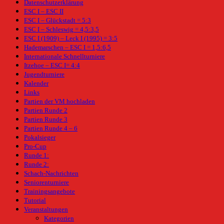
Datenschutzerklärung
ESC I – ESC II
ESC I – Glückstadt = 5:3
ESC I – Schleswig = 4,5:3,5
ESC I (1909) – Leck I (1995) = 3:5
Hademarschen – ESC I = 1,5:6,5
Internationale Schnellturniere
Itzehoe – ESC I= 4:4
Jugendturniere
Kalender
Links
Partien der VM hochladen
Partien Runde 2
Partien Runde 3
Partien Runde 4 – 6
Pokalsieger
Pro-Cup
Runde 1:
Runde 2:
Schach-Nachrichten
Seniorenturniere
Trainingsangebote
Tutorial
Veranstaltungen
Kategorien