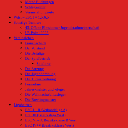
Meine Buchungen
Schlagwörter
Veranstaltungsorte
Wrist – ESC I = 1,5:6,5
Sonstige Turniere
45. Offene Elmshorner Jugendstadtmeisterschaft
U8-Pokal 2023
Vereinsleben
Frauenschach
Der Vorstand
Die Beiträge
Der Spielbetrieb
Spielorte
Die Satzung
Die Jugendordnung
Die Turnierordnung
Formulare
Jahres-meister und -sieger
Die Weihnachtsblitzsieger
Die Bowlingmeister
Ligabetrieb
ESC I + II (Verbandsliga A)
ESC III (Bezirksliga West)
ESC VI – X Bezirksklasse B West
ESC IV+V (Bezirksklasse West)