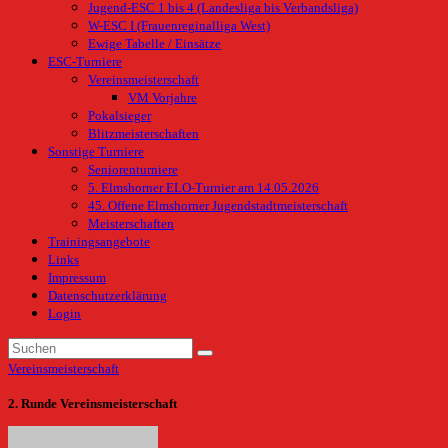
Jugend-ESC 1 bis 4 (Landesliga bis Verbandsliga)
W-ESC I (Frauenreginalliga West)
Ewige Tabelle / Einsätze
ESC-Turniere
Vereinsmeisterschaft
VM Vorjahre
Pokalsieger
Blitzmeisterschaften
Sonstige Turniere
Seniorenturniere
5. Elmshorner ELO-Turnier am 14.05.2026
45. Offene Elmshorner Jugendstadtmeisterschaft
Meisterschaften
Trainingsangebote
Links
Impressum
Datenschutzerklärung
Login
Vereinsmeisterschaft
2. Runde Vereinsmeisterschaft