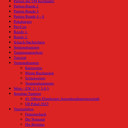
Partien der VM hochladen
Partien Runde 2
Partien Runde 3
Partien Runde 4 – 6
Pokalsieger
Pro-Cup
Runde 1:
Runde 2:
Schach-Nachrichten
Seniorenturniere
Trainingsangebote
Tutorial
Veranstaltungen
Kategorien
Meine Buchungen
Schlagwörter
Veranstaltungsorte
Wrist – ESC I = 1,5:6,5
Sonstige Turniere
45. Offene Elmshorner Jugendstadtmeisterschaft
U8-Pokal 2023
Vereinsleben
Frauenschach
Der Vorstand
Die Beiträge