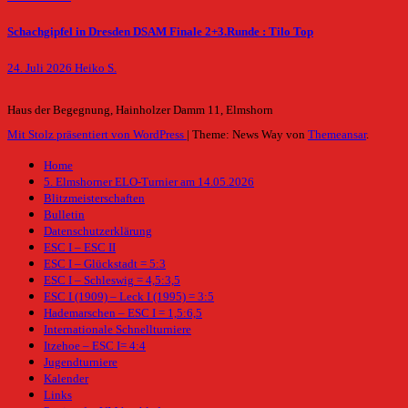
Schachgipfel in Dresden DSAM Finale 2+3.Runde : Tilo Top
24. Juli 2026
Heiko S.
Haus der Begegnung, Hainholzer Damm 11, Elmshorn
Mit Stolz präsentiert von WordPress
|
Theme: News Way von
Themeansar
.
Home
5. Elmshorner ELO-Turnier am 14.05.2026
Blitzmeisterschaften
Bulletin
Datenschutzerklärung
ESC I – ESC II
ESC I – Glückstadt = 5:3
ESC I – Schleswig = 4,5:3,5
ESC I (1909) – Leck I (1995) = 3:5
Hademarschen – ESC I = 1,5:6,5
Internationale Schnellturniere
Itzehoe – ESC I= 4:4
Jugendturniere
Kalender
Links