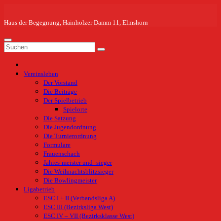
Zum
Inhalt
springen
Haus der Begegnung, Hainholzer Damm 11, Elmshorn
Vereinsleben
Der Vorstand
Die Beiträge
Der Spielbetrieb
Spielorte
Die Satzung
Die Jugendordnung
Die Turnierordnung
Formulare
Frauenschach
Jahres-meister und -sieger
Die Weihnachtsblitzsieger
Die Bowlingmeister
Ligabetrieb
ESC I + II (Verbandsliga A)
ESC III (Bezirksliga West)
ESC IV – VII (Bezirksklasse West)