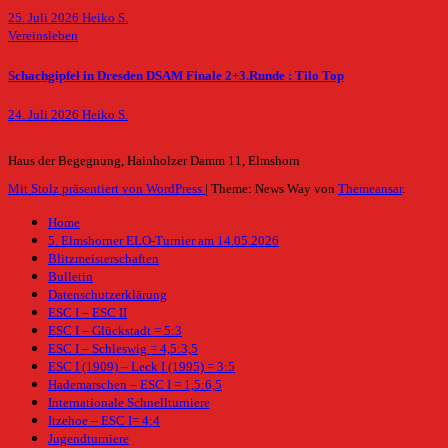
25. Juli 2026
Heiko S.
Vereinsleben
Schachgipfel in Dresden DSAM Finale 2+3.Runde : Tilo Top
24. Juli 2026
Heiko S.
Haus der Begegnung, Hainholzer Damm 11, Elmshorn
Mit Stolz präsentiert von WordPress
|
Theme: News Way von
Themeansar
.
Home
5. Elmshorner ELO-Turnier am 14.05.2026
Blitzmeisterschaften
Bulletin
Datenschutzerklärung
ESC I – ESC II
ESC I – Glückstadt = 5:3
ESC I – Schleswig = 4,5:3,5
ESC I (1909) – Leck I (1995) = 3:5
Hademarschen – ESC I = 1,5:6,5
Internationale Schnellturniere
Itzehoe – ESC I= 4:4
Jugendturniere