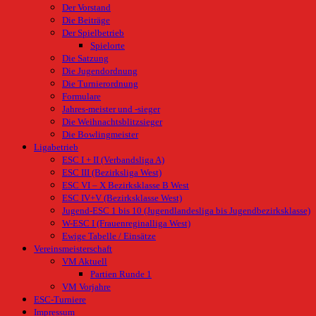
Der Vorstand
Die Beiträge
Der Spielbetrieb
Spielorte
Die Satzung
Die Jugendordnung
Die Turnierordnung
Formulare
Jahres-meister und -sieger
Die Weihnachtsblitzsieger
Die Bowlingmeister
Ligabetrieb
ESC I + II (Verbandsliga A)
ESC III (Bezirksliga West)
ESC VI – X Bezirksklasse B West
ESC IV+V (Bezirksklasse West)
Jugend-ESC 1 bis 10 (Jugendlandesliga bis Jugendbezirksklasse)
W-ESC I (Frauenreginalliga West)
Ewige Tabelle / Einsätze
Vereinsmeisterschaft
VM Aktuell
Partien Runde 1
VM Vorjahre
ESC-Turniere
Impressum