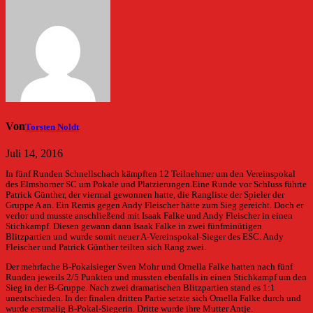
Von
Torsten Noldt
Juli 14, 2016
In fünf Runden Schnellschach kämpften 12 Teilnehmer um den Vereinspokal
des Elmshorner SC um Pokale und Platzierungen.
Eine Runde vor Schluss führte
Patrick Günther, der viermal gewonnen hatte, die Rangliste der Spieler der
Gruppe A an. Ein Remis gegen Andy Fleischer hätte zum Sieg gereicht. Doch er
verlor und musste anschließend mit Isaak Falke und Andy Fleischer in einen
Stichkampf. Diesen gewann dann Isaak Falke in zwei fünfminütigen
Blitzpartien und wurde somit neuer A-Vereinspokal-Sieger des ESC. Andy
Fleischer und Patrick Günther teilten sich Rang zwei.
Der mehrfache B-Pokalsieger Sven Mohr und Ornella Falke hatten nach fünf
Runden jeweils 2/5 Punkten und mussten ebenfalls in einen Stichkampf um den
Sieg in der B-Gruppe. Nach zwei dramatischen Blitzpartien stand es 1:1
unentschieden. In der finalen dritten Partie setzte sich Ornella Falke durch und
wurde erstmalig B-Pokal-Siegerin. Dritte wurde ihre Mutter Antje.