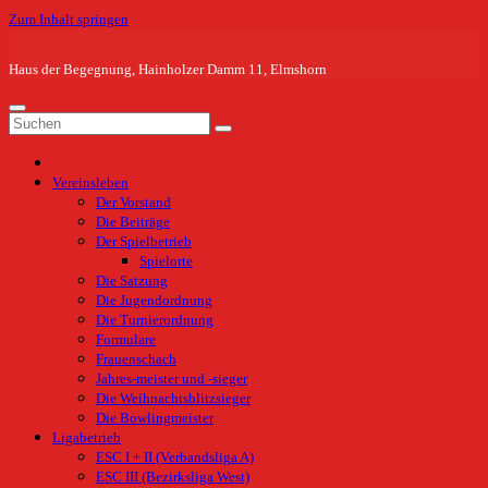
Zum Inhalt springen
Haus der Begegnung, Hainholzer Damm 11, Elmshorn
Vereinsleben
Der Vorstand
Die Beiträge
Der Spielbetrieb
Spielorte
Die Satzung
Die Jugendordnung
Die Turnierordnung
Formulare
Frauenschach
Jahres-meister und -sieger
Die Weihnachtsblitzsieger
Die Bowlingmeister
Ligabetrieb
ESC I + II (Verbandsliga A)
ESC III (Bezirksliga West)