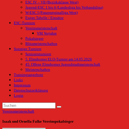
ESC IV – VII (Bezirksklasse West)
Jugend-ESC 1 bis 4 (Landesliga bis Verbandsliga)
W-ESC I (Frauenreginalliga West)
Ewige Tabelle / Einsätze
ESC-Turniere
Vereinsmeisterschaft
VM Vorjahre
Pokalsieger
Blitzmeisterschaften
Sonstige Turniere
Seniorenturniere
5. Elmshorner ELO-Turnier am 14.05.2026
45. Offene Elmshorner Jugendstadtmeisterschaft
Meisterschaften
Trainingsangebote
Links
Impressum
Datenschutzerklärung
Login
Vereinsmeisterschaft
Isaak und Ornella Falke Vereinspokalsieger