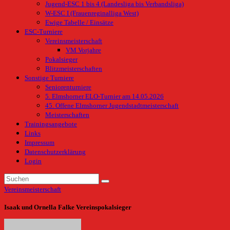
Jugend-ESC 1 bis 4 (Landesliga bis Verbandsliga)
W-ESC I (Frauenreginalliga West)
Ewige Tabelle / Einsätze
ESC-Turniere
Vereinsmeisterschaft
VM Vorjahre
Pokalsieger
Blitzmeisterschaften
Sonstige Turniere
Seniorenturniere
5. Elmshorner ELO-Turnier am 14.05.2026
45. Offene Elmshorner Jugendstadtmeisterschaft
Meisterschaften
Trainingsangebote
Links
Impressum
Datenschutzerklärung
Login
Vereinsmeisterschaft
Isaak und Ornella Falke Vereinspokalsieger