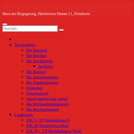
Zum
Inhalt
springen
Haus der Begegnung, Hainholzer Damm 11, Elmshorn
Vereinsleben
Der Vorstand
Die Beiträge
Der Spielbetrieb
Spielorte
Die Satzung
Die Jugendordnung
Die Turnierordnung
Formulare
Frauenschach
Jahres-meister und -sieger
Die Weihnachtsblitzsieger
Die Bowlingmeister
Ligabetrieb
ESC I + II (Verbandsliga A)
ESC III (Bezirksliga West)
ESC IV – VII (Bezirksklasse West)