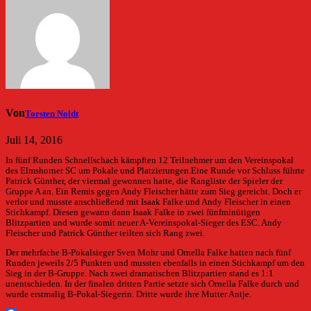
Von
Torsten Noldt
Juli 14, 2016
In fünf Runden Schnellschach kämpften 12 Teilnehmer um den Vereinspokal
des Elmshorner SC um Pokale und Platzierungen.
Eine Runde vor Schluss führte
Patrick Günther, der viermal gewonnen hatte, die Rangliste der Spieler der
Gruppe A an. Ein Remis gegen Andy Fleischer hätte zum Sieg gereicht. Doch er
verlor und musste anschließend mit Isaak Falke und Andy Fleischer in einen
Stichkampf. Diesen gewann dann Isaak Falke in zwei fünfminütigen
Blitzpartien und wurde somit neuer A-Vereinspokal-Sieger des ESC. Andy
Fleischer und Patrick Günther teilten sich Rang zwei.
Der mehrfache B-Pokalsieger Sven Mohr und Ornella Falke hatten nach fünf
Runden jeweils 2/5 Punkten und mussten ebenfalls in einen Stichkampf um den
Sieg in der B-Gruppe. Nach zwei dramatischen Blitzpartien stand es 1:1
unentschieden. In der finalen dritten Partie setzte sich Ornella Falke durch und
wurde erstmalig B-Pokal-Siegerin. Dritte wurde ihre Mutter Antje.