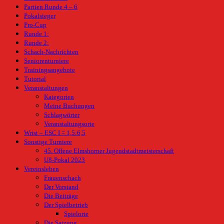
Partien Runde 4 – 6
Pokalsieger
Pro-Cup
Runde 1:
Runde 2:
Schach-Nachrichten
Seniorenturniere
Trainingsangebote
Tutorial
Veranstaltungen
Kategorien
Meine Buchungen
Schlagwörter
Veranstaltungsorte
Wrist – ESC I = 1,5:6,5
Sonstige Turniere
45. Offene Elmshorner Jugendstadtmeisterschaft
U8-Pokal 2023
Vereinsleben
Frauenschach
Der Vorstand
Die Beiträge
Der Spielbetrieb
Spielorte
Die Satzung