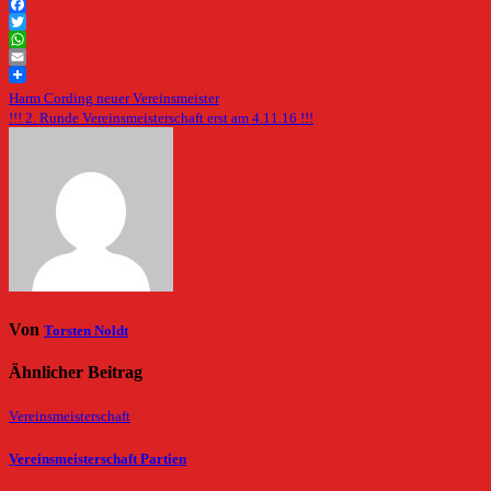
Facebook
Twitter
WhatsApp
Email
Beitragsnavigation
Harm Cording neuer Vereinsmeister
!!! 2. Runde Vereinsmeisterschaft erst am 4.11.16 !!!
Von
Torsten Noldt
Ähnlicher Beitrag
Vereinsmeisterschaft
Vereinsmeisterschaft Partien