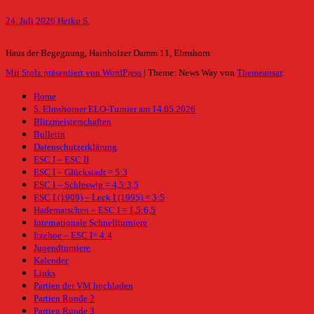
24. Juli 2026
Heiko S.
Haus der Begegnung, Hainholzer Damm 11, Elmshorn
Mit Stolz präsentiert von WordPress
|
Theme: News Way von
Themeansar
.
Home
5. Elmshorner ELO-Turnier am 14.05.2026
Blitzmeisterschaften
Bulletin
Datenschutzerklärung
ESC I – ESC II
ESC I – Glückstadt = 5:3
ESC I – Schleswig = 4,5:3,5
ESC I (1909) – Leck I (1995) = 3:5
Hademarschen – ESC I = 1,5:6,5
Internationale Schnellturniere
Itzehoe – ESC I= 4:4
Jugendturniere
Kalender
Links
Partien der VM hochladen
Partien Runde 2
Partien Runde 3