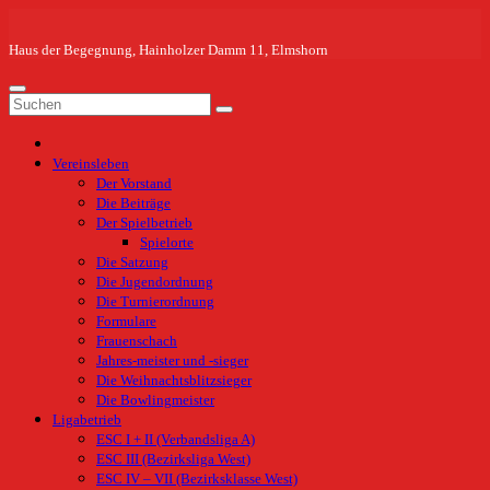
Zum
Inhalt
springen
Haus der Begegnung, Hainholzer Damm 11, Elmshorn
Vereinsleben
Der Vorstand
Die Beiträge
Der Spielbetrieb
Spielorte
Die Satzung
Die Jugendordnung
Die Turnierordnung
Formulare
Frauenschach
Jahres-meister und -sieger
Die Weihnachtsblitzsieger
Die Bowlingmeister
Ligabetrieb
ESC I + II (Verbandsliga A)
ESC III (Bezirksliga West)
ESC IV – VII (Bezirksklasse West)