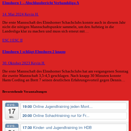
Elmshorn 1 – Abschlussbericht Verbandsliga A
14. Mai 2024
Kevin H.
Die erste Mannschaft des Elmshorner Schachclubs konnte auch in diesem Jahr
nicht die nötigen Mannschaftspunkte sammeln, um den Aufstieg in die
Landesliga klar zu machen und muss sich erneut mit…
ESC I
ESC II
Elmshorn 1 schlägt Elmshorn 2 knapp
30. Oktober 2023
Kevin H.
Die erste Mannschaft des Elmshorner Schachclubs hat am vergangenen Sonntag
die zweite Mannschaft 3,5-4,5 geschlagen. Nach knapp 30 Minuten konnte
Harm Cording an Brett 7 seinen deutlichen Erfahrungsvorteil gegen Dennis…
Bevorstehende Veranstaltungen
AUG.
Online Jugendtraining jeden Mont...
19:00
17
Online Schachtraining nur für Fr...
20:00
Mo.
AUG.
Kinder- und Jugendtraining im HDB
17:30