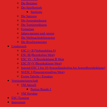
Die Beiträge
Der Spielbetrieb
Spielorte
Die Satzung
Die Jugendordnung
Die Turnierordnung
Formulare
Jahres-meister und -sieger
Die Weihnachtsblitzsieger
Die Bowlingmeister
Ligabetrieb
ESC I + II (Verbandsliga A)
ESC III (Bezirksliga West)
ESC VI – X Bezirksklasse B West
ESC IV+V (Bezirksklasse West)
Jugend-ESC 1 bis 10 (Jugendlandesliga bis Jugendbezirksklasse)
W-ESC I (Frauenreginalliga West)
Ewige Tabelle / Einsätze
Vereinsmeisterschaft
VM Aktuell
Partien Runde 1
VM Vorjahre
ESC-Turniere
Impressum