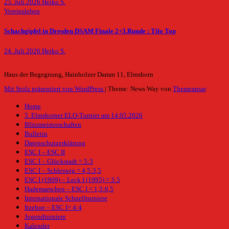
25. Juli 2026
Heiko S.
Vereinsleben
Schachgipfel in Dresden DSAM Finale 2+3.Runde : Tilo Top
24. Juli 2026
Heiko S.
Haus der Begegnung, Hainholzer Damm 11, Elmshorn
Mit Stolz präsentiert von WordPress
|
Theme: News Way von
Themeansar
.
Home
5. Elmshorner ELO-Turnier am 14.05.2026
Blitzmeisterschaften
Bulletin
Datenschutzerklärung
ESC I – ESC II
ESC I – Glückstadt = 5:3
ESC I – Schleswig = 4,5:3,5
ESC I (1909) – Leck I (1995) = 3:5
Hademarschen – ESC I = 1,5:6,5
Internationale Schnellturniere
Itzehoe – ESC I= 4:4
Jugendturniere
Kalender