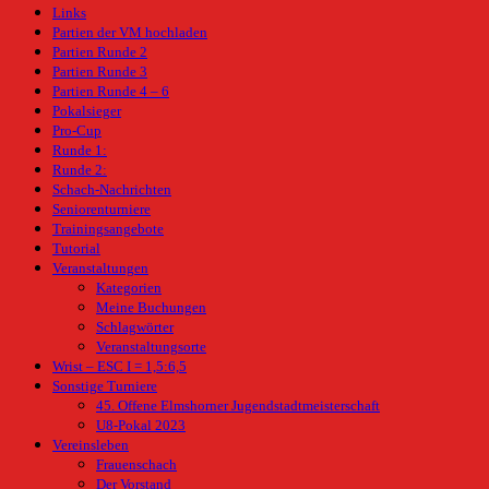
Links
Partien der VM hochladen
Partien Runde 2
Partien Runde 3
Partien Runde 4 – 6
Pokalsieger
Pro-Cup
Runde 1:
Runde 2:
Schach-Nachrichten
Seniorenturniere
Trainingsangebote
Tutorial
Veranstaltungen
Kategorien
Meine Buchungen
Schlagwörter
Veranstaltungsorte
Wrist – ESC I = 1,5:6,5
Sonstige Turniere
45. Offene Elmshorner Jugendstadtmeisterschaft
U8-Pokal 2023
Vereinsleben
Frauenschach
Der Vorstand