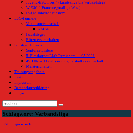
Jugend-ESC 1 bis 4 (Landesliga bis Verbandsliga)
W-ESC I (Frauenreginalliga West)
Ewige Tabelle / Einsätze
ESC-Turniere
Vereinsmeisterschaft
VM Vorjahre
Pokalsieger
Blitzmeisterschaften
Sonstige Turniere
Seniorenturniere
5. Elmshorner ELO-Turnier am 14.05.2026
45. Offene Elmshorner Jugendstadtmeisterschaft
Meisterschaften
Trainingsangebote
Links
Impressum
Datenschutzerklärung
Login
Schlagwort:
Verbandsliga
ESC I
Ligabetrieb