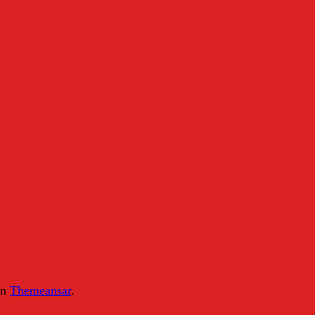
on
Themeansar
.