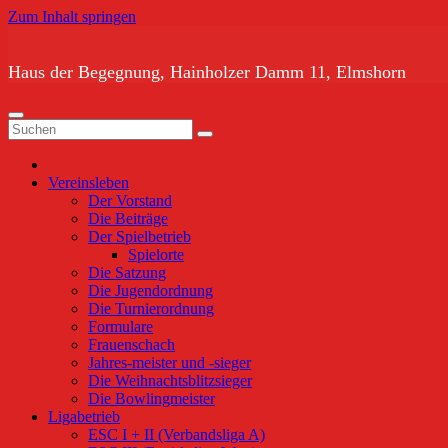
Zum Inhalt springen
Haus der Begegnung, Hainholzer Damm 11, Elmshorn
Vereinsleben
Der Vorstand
Die Beiträge
Der Spielbetrieb
Spielorte
Die Satzung
Die Jugendordnung
Die Turnierordnung
Formulare
Frauenschach
Jahres-meister und -sieger
Die Weihnachtsblitzsieger
Die Bowlingmeister
Ligabetrieb
ESC I + II (Verbandsliga A)