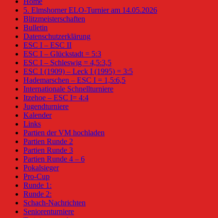
Home
5. Elmshorner ELO-Turnier am 14.05.2026
Blitzmeisterschaften
Bulletin
Datenschutzerklärung
ESC I – ESC II
ESC I – Glückstadt = 5:3
ESC I – Schleswig = 4,5:3,5
ESC I (1909) – Leck I (1995) = 3:5
Hademarschen – ESC I = 1,5:6,5
Internationale Schnellturniere
Itzehoe – ESC I= 4:4
Jugendturniere
Kalender
Links
Partien der VM hochladen
Partien Runde 2
Partien Runde 3
Partien Runde 4 – 6
Pokalsieger
Pro-Cup
Runde 1:
Runde 2:
Schach-Nachrichten
Seniorenturniere