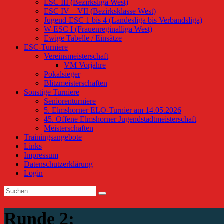
ESC III (Bezirksliga West)
ESC IV – VII (Bezirksklasse West)
Jugend-ESC 1 bis 4 (Landesliga bis Verbandsliga)
W-ESC I (Frauenreginalliga West)
Ewige Tabelle / Einsätze
ESC-Turniere
Vereinsmeisterschaft
VM Vorjahre
Pokalsieger
Blitzmeisterschaften
Sonstige Turniere
Seniorenturniere
5. Elmshorner ELO-Turnier am 14.05.2026
45. Offene Elmshorner Jugendstadtmeisterschaft
Meisterschaften
Trainingsangebote
Links
Impressum
Datenschutzerklärung
Login
Runde 2: