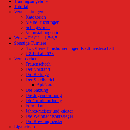
Trainingsangebote
Tutorial
Veranstaltungen
Kategorien
Meine Buchungen
Schlagwörter
Veranstaltungsorte
Wrist – ESC I = 1,5:6,5
Sonstige Turniere
45. Offene Elmshorner Jugendstadtmeisterschaft
U8-Pokal 2023
Vereinsleben
Frauenschach
Der Vorstand
Die Beiträge
Der Spielbetrieb
Spielorte
Die Satzung
Die Jugendordnung
Die Turnierordnung
Formulare
Jahres-meister und -sieger
Die Weihnachtsblitzsieger
Die Bowlingmeister
Ligabetrieb