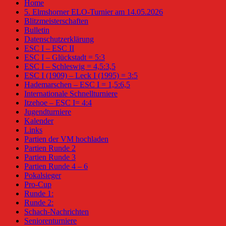
Home
5. Elmshorner ELO-Turnier am 14.05.2026
Blitzmeisterschaften
Bulletin
Datenschutzerklärung
ESC I – ESC II
ESC I – Glückstadt = 5:3
ESC I – Schleswig = 4,5:3,5
ESC I (1909) – Leck I (1995) = 3:5
Hademarschen – ESC I = 1,5:6,5
Internationale Schnellturniere
Itzehoe – ESC I= 4:4
Jugendturniere
Kalender
Links
Partien der VM hochladen
Partien Runde 2
Partien Runde 3
Partien Runde 4 – 6
Pokalsieger
Pro-Cup
Runde 1:
Runde 2:
Schach-Nachrichten
Seniorenturniere