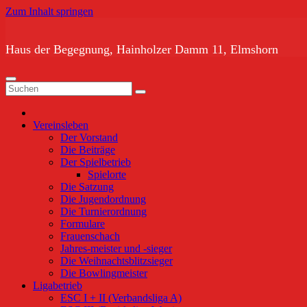
Zum Inhalt springen
Haus der Begegnung, Hainholzer Damm 11, Elmshorn
Vereinsleben
Der Vorstand
Die Beiträge
Der Spielbetrieb
Spielorte
Die Satzung
Die Jugendordnung
Die Turnierordnung
Formulare
Frauenschach
Jahres-meister und -sieger
Die Weihnachtsblitzsieger
Die Bowlingmeister
Ligabetrieb
ESC I + II (Verbandsliga A)