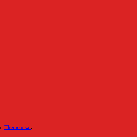
on
Themeansar
.