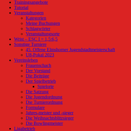
Trainingsangebote
Tutorial
Veranstaltungen
Kategorien
Meine Buchungen
Schlagwörter
Veranstaltungsorte
Wrist – ESC I = 1,5:6,5
Sonstige Turniere
45. Offene Elmshorner Jugendstadtmeisterschaft
U8-Pokal 2023
Vereinsleben
Frauenschach
Der Vorstand
Die Beiträge
Der Spielbetrieb
Spielorte
Die Satzung
Die Jugendordnung
Die Turnierordnung
Formulare
Jahres-meister und -sieger
Die Weihnachtsblitzsieger
Die Bowlingmeister
Ligabetrieb