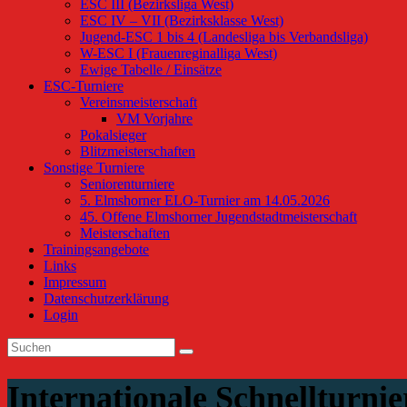
ESC III (Bezirksliga West)
ESC IV – VII (Bezirksklasse West)
Jugend-ESC 1 bis 4 (Landesliga bis Verbandsliga)
W-ESC I (Frauenreginalliga West)
Ewige Tabelle / Einsätze
ESC-Turniere
Vereinsmeisterschaft
VM Vorjahre
Pokalsieger
Blitzmeisterschaften
Sonstige Turniere
Seniorenturniere
5. Elmshorner ELO-Turnier am 14.05.2026
45. Offene Elmshorner Jugendstadtmeisterschaft
Meisterschaften
Trainingsangebote
Links
Impressum
Datenschutzerklärung
Login
Internationale Schnellturnie