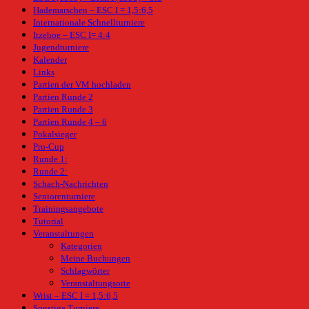
Hademarschen – ESC I = 1,5:6,5
Internationale Schnellturniere
Itzehoe – ESC I= 4:4
Jugendturniere
Kalender
Links
Partien der VM hochladen
Partien Runde 2
Partien Runde 3
Partien Runde 4 – 6
Pokalsieger
Pro-Cup
Runde 1:
Runde 2:
Schach-Nachrichten
Seniorenturniere
Trainingsangebote
Tutorial
Veranstaltungen
Kategorien
Meine Buchungen
Schlagwörter
Veranstaltungsorte
Wrist – ESC I = 1,5:6,5
Sonstige Turniere