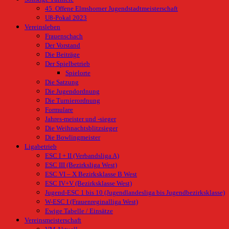
45. Offene Elmshorner Jugendstadtmeisterschaft
U8-Pokal 2023
Vereinsleben
Frauenschach
Der Vorstand
Die Beiträge
Der Spielbetrieb
Spielorte
Die Satzung
Die Jugendordnung
Die Turnierordnung
Formulare
Jahres-meister und -sieger
Die Weihnachtsblitzsieger
Die Bowlingmeister
Ligabetrieb
ESC I + II (Verbandsliga A)
ESC III (Bezirksliga West)
ESC VI – X Bezirksklasse B West
ESC IV+V (Bezirksklasse West)
Jugend-ESC 1 bis 10 (Jugendlandesliga bis Jugendbezirksklasse)
W-ESC I (Frauenreginalliga West)
Ewige Tabelle / Einsätze
Vereinsmeisterschaft