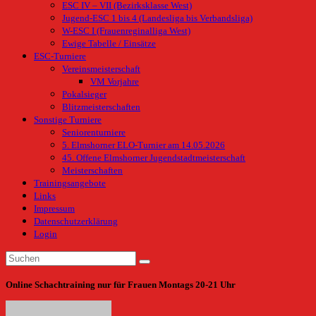
ESC IV – VII (Bezirksklasse West)
Jugend-ESC 1 bis 4 (Landesliga bis Verbandsliga)
W-ESC I (Frauenreginalliga West)
Ewige Tabelle / Einsätze
ESC-Turniere
Vereinsmeisterschaft
VM Vorjahre
Pokalsieger
Blitzmeisterschaften
Sonstige Turniere
Seniorenturniere
5. Elmshorner ELO-Turnier am 14.05.2026
45. Offene Elmshorner Jugendstadtmeisterschaft
Meisterschaften
Trainingsangebote
Links
Impressum
Datenschutzerklärung
Login
Online Schachtraining nur für Frauen Montags 20-21 Uhr