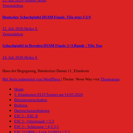
25. Juli 2026
Torsten Noldt
Vereinsleben
Deutscher Schachgipfel DSAM Finale. Tilo jetzt 3,5/4
25. Juli 2026
Heiko S.
Vereinsleben
Schachgipfel in Dresden DSAM Finale 2+3.Runde : Tilo Top
24. Juli 2026
Heiko S.
Haus der Begegnung, Hainholzer Damm 11, Elmshorn
Mit Stolz präsentiert von WordPress
|
Theme: News Way von
Themeansar
.
Home
5. Elmshorner ELO-Turnier am 14.05.2026
Blitzmeisterschaften
Bulletin
Datenschutzerklärung
ESC I – ESC II
ESC I – Glückstadt = 5:3
ESC I – Schleswig = 4,5:3,5
ESC I (1909) – Leck I (1995) = 3:5