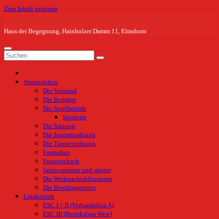
Zum Inhalt springen
Haus der Begegnung, Hainholzer Damm 11, Elmshorn
Vereinsleben
Der Vorstand
Die Beiträge
Der Spielbetrieb
Spielorte
Die Satzung
Die Jugendordnung
Die Turnierordnung
Formulare
Frauenschach
Jahres-meister und -sieger
Die Weihnachtsblitzsieger
Die Bowlingmeister
Ligabetrieb
ESC I + II (Verbandsliga A)
ESC III (Bezirksliga West)