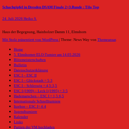
Schachgipfel in Dresden DSAM Finale 2+3.Runde : Tilo Top
24. Juli 2026
Heiko S.
Haus der Begegnung, Hainholzer Damm 11, Elmshorn
Mit Stolz präsentiert von WordPress
|
Theme: News Way von
Themeansar
.
Home
5. Elmshorner ELO-Turnier am 14.05.2026
Blitzmeisterschaften
Bulletin
Datenschutzerklärung
ESC I – ESC II
ESC I – Glückstadt = 5:3
ESC I – Schleswig = 4,5:3,5
ESC I (1909) – Leck I (1995) = 3:5
Hademarschen – ESC I = 1,5:6,5
Internationale Schnellturniere
Itzehoe – ESC I= 4:4
Jugendturniere
Kalender
Links
Partien der VM hochladen