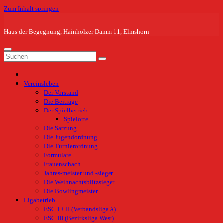
Zum Inhalt springen
Haus der Begegnung, Hainholzer Damm 11, Elmshorn
Vereinsleben
Der Vorstand
Die Beiträge
Der Spielbetrieb
Spielorte
Die Satzung
Die Jugendordnung
Die Turnierordnung
Formulare
Frauenschach
Jahres-meister und -sieger
Die Weihnachtsblitzsieger
Die Bowlingmeister
Ligabetrieb
ESC I + II (Verbandsliga A)
ESC III (Bezirksliga West)