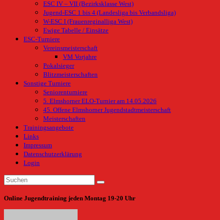
ESC IV – VII (Bezirksklasse West)
Jugend-ESC 1 bis 4 (Landesliga bis Verbandsliga)
W-ESC I (Frauenreginalliga West)
Ewige Tabelle / Einsätze
ESC-Turniere
Vereinsmeisterschaft
VM Vorjahre
Pokalsieger
Blitzmeisterschaften
Sonstige Turniere
Seniorenturniere
5. Elmshorner ELO-Turnier am 14.05.2026
45. Offene Elmshorner Jugendstadtmeisterschaft
Meisterschaften
Trainingsangebote
Links
Impressum
Datenschutzerklärung
Login
Online Jugendtraining jeden Montag 19-20 Uhr