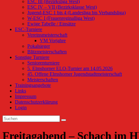
ESC III (Bezirksliga West)
ESC IV – VII (Bezirksklasse West)
Jugend-ESC 1 bis 4 (Landesliga bis Verbandsliga)
W-ESC I (Frauenreginalliga West)
Ewige Tabelle / Einsätze
ESC-Turniere
Vereinsmeisterschaft
VM Vorjahre
Pokalsieger
Blitzmeisterschaften
Sonstige Turniere
Seniorenturniere
5. Elmshorner ELO-Turnier am 14.05.2026
45. Offene Elmshorner Jugendstadtmeisterschaft
Meisterschaften
Trainingsangebote
Links
Impressum
Datenschutzerklärung
Login
Freitagabend – Schach im HD