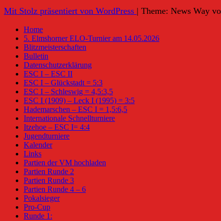
Mit Stolz präsentiert von WordPress
|
Theme: News Way v
Home
5. Elmshorner ELO-Turnier am 14.05.2026
Blitzmeisterschaften
Bulletin
Datenschutzerklärung
ESC I – ESC II
ESC I – Glückstadt = 5:3
ESC I – Schleswig = 4,5:3,5
ESC I (1909) – Leck I (1995) = 3:5
Hademarschen – ESC I = 1,5:6,5
Internationale Schnellturniere
Itzehoe – ESC I= 4:4
Jugendturniere
Kalender
Links
Partien der VM hochladen
Partien Runde 2
Partien Runde 3
Partien Runde 4 – 6
Pokalsieger
Pro-Cup
Runde 1: