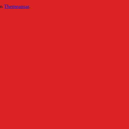
on
Themeansar
.