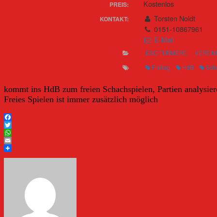
Kostenlos
PREIS:
Torsten Noldt
KONTAKT:
0151-10867961
E-Mail
ESC-TURNIERE
VEREIN
Freitag
HdB
Sch
kommt ins HdB zum freien Schachspielen, Partien analysiere
Freies Spielen ist immer zusätzlich möglich
Facebook
Twitter
WhatsApp
Email