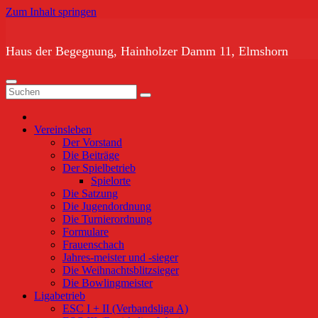
Zum Inhalt springen
Haus der Begegnung, Hainholzer Damm 11, Elmshorn
Vereinsleben
Der Vorstand
Die Beiträge
Der Spielbetrieb
Spielorte
Die Satzung
Die Jugendordnung
Die Turnierordnung
Formulare
Frauenschach
Jahres-meister und -sieger
Die Weihnachtsblitzsieger
Die Bowlingmeister
Ligabetrieb
ESC I + II (Verbandsliga A)