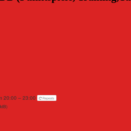
m 20:00 – 23:00
Repeats
HdB)