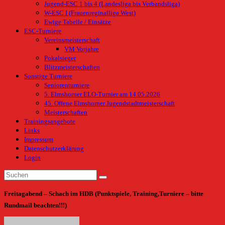
Jugend-ESC 1 bis 4 (Landesliga bis Verbandsliga)
W-ESC I (Frauenreginalliga West)
Ewige Tabelle / Einsätze
ESC-Turniere
Vereinsmeisterschaft
VM Vorjahre
Pokalsieger
Blitzmeisterschaften
Sonstige Turniere
Seniorenturniere
5. Elmshorner ELO-Turnier am 14.05.2026
45. Offene Elmshorner Jugendstadtmeisterschaft
Meisterschaften
Trainingsangebote
Links
Impressum
Datenschutzerklärung
Login
Freitagabend – Schach im HDB (Punktspiele, Training,Turniere – bitte
Rundmail beachten!!!)