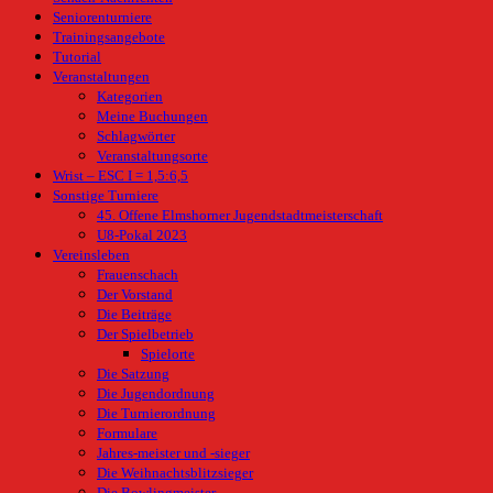
Seniorenturniere
Trainingsangebote
Tutorial
Veranstaltungen
Kategorien
Meine Buchungen
Schlagwörter
Veranstaltungsorte
Wrist – ESC I = 1,5:6,5
Sonstige Turniere
45. Offene Elmshorner Jugendstadtmeisterschaft
U8-Pokal 2023
Vereinsleben
Frauenschach
Der Vorstand
Die Beiträge
Der Spielbetrieb
Spielorte
Die Satzung
Die Jugendordnung
Die Turnierordnung
Formulare
Jahres-meister und -sieger
Die Weihnachtsblitzsieger