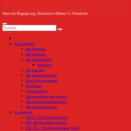
Zum
Inhalt
springen
Haus der Begegnung, Hainholzer Damm 11, Elmshorn
Vereinsleben
Der Vorstand
Die Beiträge
Der Spielbetrieb
Spielorte
Die Satzung
Die Jugendordnung
Die Turnierordnung
Formulare
Frauenschach
Jahres-meister und -sieger
Die Weihnachtsblitzsieger
Die Bowlingmeister
Ligabetrieb
ESC I + II (Verbandsliga A)
ESC III (Bezirksliga West)
ESC IV – VII (Bezirksklasse West)