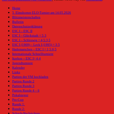
Home
5. Elmshorner ELO-Turnier am 14.05.2026
Blitzmeisterschaften
Bulletin
Datenschutzerklärung
ESC I – ESC II
ESC I – Glückstadt = 5:3
ESC I – Schleswig = 4,5:3,5
ESC I (1909) – Leck I (1995) = 3:5
Hademarschen – ESC I = 1,5:6,5
Internationale Schnellturniere
Itzehoe – ESC I= 4:4
Jugendturniere
Kalender
Links
Partien der VM hochladen
Partien Runde 2
Partien Runde 3
Partien Runde 4 – 6
Pokalsieger
Pro-Cup
Runde 1:
Runde 2:
Schach-Nachrichten