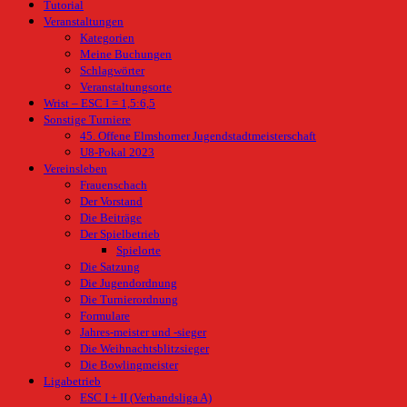
Tutorial
Veranstaltungen
Kategorien
Meine Buchungen
Schlagwörter
Veranstaltungsorte
Wrist – ESC I = 1,5:6,5
Sonstige Turniere
45. Offene Elmshorner Jugendstadtmeisterschaft
U8-Pokal 2023
Vereinsleben
Frauenschach
Der Vorstand
Die Beiträge
Der Spielbetrieb
Spielorte
Die Satzung
Die Jugendordnung
Die Turnierordnung
Formulare
Jahres-meister und -sieger
Die Weihnachtsblitzsieger
Die Bowlingmeister
Ligabetrieb
ESC I + II (Verbandsliga A)