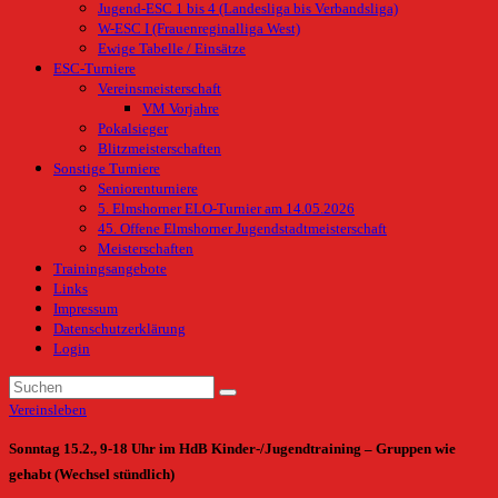
Jugend-ESC 1 bis 4 (Landesliga bis Verbandsliga)
W-ESC I (Frauenreginalliga West)
Ewige Tabelle / Einsätze
ESC-Turniere
Vereinsmeisterschaft
VM Vorjahre
Pokalsieger
Blitzmeisterschaften
Sonstige Turniere
Seniorenturniere
5. Elmshorner ELO-Turnier am 14.05.2026
45. Offene Elmshorner Jugendstadtmeisterschaft
Meisterschaften
Trainingsangebote
Links
Impressum
Datenschutzerklärung
Login
Vereinsleben
Sonntag 15.2., 9-18 Uhr im HdB Kinder-/Jugendtraining – Gruppen wie
gehabt (Wechsel stündlich)