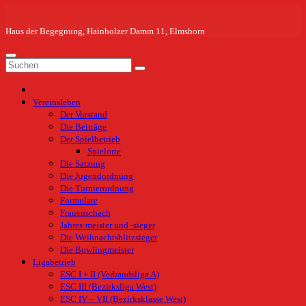
Zum
Inhalt
springen
Haus der Begegnung, Hainholzer Damm 11, Elmshorn
Vereinsleben
Der Vorstand
Die Beiträge
Der Spielbetrieb
Spielorte
Die Satzung
Die Jugendordnung
Die Turnierordnung
Formulare
Frauenschach
Jahres-meister und -sieger
Die Weihnachtsblitzsieger
Die Bowlingmeister
Ligabetrieb
ESC I + II (Verbandsliga A)
ESC III (Bezirksliga West)
ESC IV – VII (Bezirksklasse West)