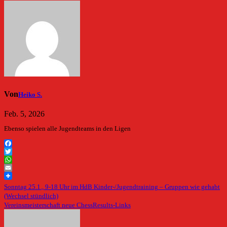
Von
Heiko S.
Feb. 5, 2026
Ebenso spielen alle Jugendteams in den Ligen
Facebook
Twitter
WhatsApp
Email
Beitragsnavigation
Sonntag 25.1., 9-18 Uhr im HdB Kinder-/Jugendtraining – Gruppen wie gehabt
(Wechsel stündlich)
Vereinsmeisterschaft neue ChessResults-Links