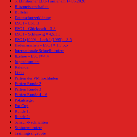
5. Elmshorner ELO-Turnier am 14.05.2026
Blitzmeisterschaften
Bulletin
Datenschutzerklärung
ESC I – ESC II
ESC I – Glückstadt = 5:3
ESC I – Schleswig = 4,5:3,5
ESC I (1909) – Leck I (1995) = 3:5
Hademarschen – ESC I = 1,5:6,5
Internationale Schnellturniere
Itzehoe – ESC I= 4:4
Jugendturniere
Kalender
Links
Partien der VM hochladen
Partien Runde 2
Partien Runde 3
Partien Runde 4 – 6
Pokalsieger
Pro-Cup
Runde 1:
Runde 2:
Schach-Nachrichten
Seniorenturniere
Trainingsangebote