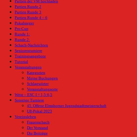
Partien der VM hochladen
Partien Runde 2
Partien Runde 3
Partien Runde 4 – 6
Pokalsieger
Pro-Cup
Runde 1:
Runde 2:
Schach-Nachrichten
Seniorenturniere
Trainingsangebote
Tutorial
Veranstaltungen
Kategorien
Meine Buchungen
Schlagwörter
Veranstaltungsorte
Wrist – ESC I = 1,5:6,5
Sonstige Turniere
45. Offene Elmshorner Jugendstadtmeisterschaft
U8-Pokal 2023
Vereinsleben
Frauenschach
Der Vorstand
Die Beiträge