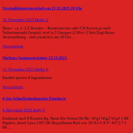
Vereinsblitzmeisterschaft am 21.11.2025 20 Uhr
18. November 2025
Heiko S.
Dauer : ca. 2 -2,5 Stunden – Rundenturnier oder CH-System je nach
Teilnehmerzahl Gespielt wird in 2 Gruppen (3 Min+ 2 Sek/Zug) Keine
Voranmeldung – aber pünktlich um 20 Uhr…
Vereinsleben
Nächstes Sonntagstraining: 23.11.2025
14. November 2025
Heiko S.
Parallel spielen 8 Jugendteams
Vereinsleben
4. Int. Schnellschachturnier Elmshorn
4. November 2025
Andy F.
Endstand nach 9 Runden Rg. Name Elo Verein/Ort Pkt. Wtg1 Wtg2 Wtg3 1 IM
Pajeken, Jakob Leon 2397 SK Doppelbauer Kiel von 1910 e.V 8 47 407,5 7 2
IM…