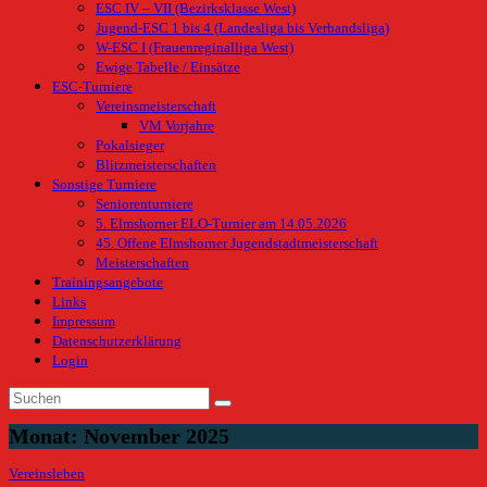
ESC IV – VII (Bezirksklasse West)
Jugend-ESC 1 bis 4 (Landesliga bis Verbandsliga)
W-ESC I (Frauenreginalliga West)
Ewige Tabelle / Einsätze
ESC-Turniere
Vereinsmeisterschaft
VM Vorjahre
Pokalsieger
Blitzmeisterschaften
Sonstige Turniere
Seniorenturniere
5. Elmshorner ELO-Turnier am 14.05.2026
45. Offene Elmshorner Jugendstadtmeisterschaft
Meisterschaften
Trainingsangebote
Links
Impressum
Datenschutzerklärung
Login
Monat:
November 2025
Vereinsleben