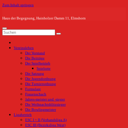
Zum Inhalt springen
Haus der Begegnung, Hainholzer Damm 11, Elmshorn
Vereinsleben
Der Vorstand
Die Beiträge
Der Spielbetrieb
Spielorte
Die Satzung
Die Jugendordnung
Die Turnierordnung
Formulare
Frauenschach
Jahres-meister und -sieger
Die Weihnachtsblitzsieger
Die Bowlingmeister
Ligabetrieb
ESC I + II (Verbandsliga A)
ESC III (Bezirksliga West)