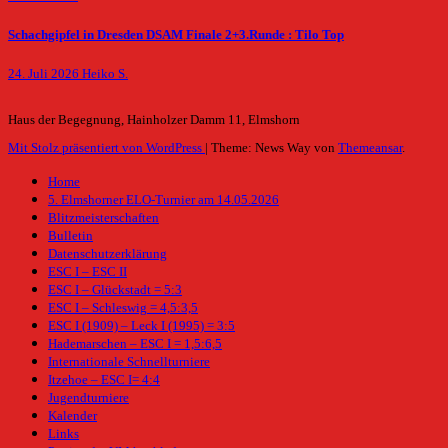
Schachgipfel in Dresden DSAM Finale 2+3.Runde : Tilo Top
24. Juli 2026
Heiko S.
Haus der Begegnung, Hainholzer Damm 11, Elmshorn
Mit Stolz präsentiert von WordPress
|
Theme: News Way von
Themeansar
.
Home
5. Elmshorner ELO-Turnier am 14.05.2026
Blitzmeisterschaften
Bulletin
Datenschutzerklärung
ESC I – ESC II
ESC I – Glückstadt = 5:3
ESC I – Schleswig = 4,5:3,5
ESC I (1909) – Leck I (1995) = 3:5
Hademarschen – ESC I = 1,5:6,5
Internationale Schnellturniere
Itzehoe – ESC I= 4:4
Jugendturniere
Kalender
Links