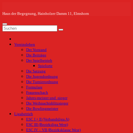
Zum
Inhalt
springen
Haus der Begegnung, Hainholzer Damm 11, Elmshorn
Vereinsleben
Der Vorstand
Die Beiträge
Der Spielbetrieb
Spielorte
Die Satzung
Die Jugendordnung
Die Turnierordnung
Formulare
Frauenschach
Jahres-meister und -sieger
Die Weihnachtsblitzsieger
Die Bowlingmeister
Ligabetrieb
ESC I + II (Verbandsliga A)
ESC III (Bezirksliga West)
ESC IV – VII (Bezirksklasse West)