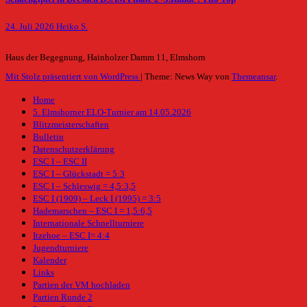
24. Juli 2026
Heiko S.
Haus der Begegnung, Hainholzer Damm 11, Elmshorn
Mit Stolz präsentiert von WordPress
|
Theme: News Way von
Themeansar
.
Home
5. Elmshorner ELO-Turnier am 14.05.2026
Blitzmeisterschaften
Bulletin
Datenschutzerklärung
ESC I – ESC II
ESC I – Glückstadt = 5:3
ESC I – Schleswig = 4,5:3,5
ESC I (1909) – Leck I (1995) = 3:5
Hademarschen – ESC I = 1,5:6,5
Internationale Schnellturniere
Itzehoe – ESC I= 4:4
Jugendturniere
Kalender
Links
Partien der VM hochladen
Partien Runde 2