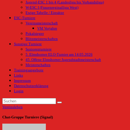
Jugend-ESC 1 bis 4 (Landesliga bis Verbandsliga)
W-ESC I (Frauenreginalliga West)
Ewige Tabelle / Einsätze
ESC-Turniere
Vereinsmeisterschaft
VM Vorjahre
Pokalsieger
Blitzmeisterschaften
Sonstige Turniere
Seniorenturniere
5. Elmshorner ELO-Turnier am 14.05.2026
45. Offene Elmshorner Jugendstadtmeisterschaft
Meisterschaften
Trainingsangebote
Links
Impressum
Datenschutzerklärung
Login
Vereinsleben
Chat-Gruppe Turniere (Signal)