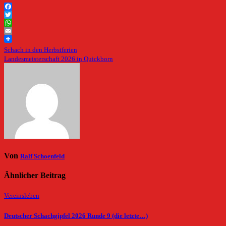
Facebook
Twitter
WhatsApp
Email
Beitragsnavigation
Schach in den Herbstferien
Landesmeisterschaft 2026 in Quickborn
Von
Ralf Schoenfeld
Ähnlicher Beitrag
Vereinsleben
Deutscher Schachgipfel 2026 Runde 9 (die letzte…)