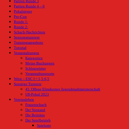
Partien Runde 3
Partien Runde 4 – 6
Pokalsieger
Pro-Cup
Runde 1:
Runde 2:
Schach-Nachrichten
Seniorenturniere
Trainingsangebote
Tutorial
Veranstaltungen
Kategorien
Meine Buchungen
Schlagwörter
Veranstaltungsorte
Wrist – ESC I = 1,5:6,5
Sonstige Turniere
45. Offene Elmshorner Jugendstadtmeisterschaft
U8-Pokal 2023
Vereinsleben
Frauenschach
Der Vorstand
Die Beiträge
Der Spielbetrieb
Spielorte