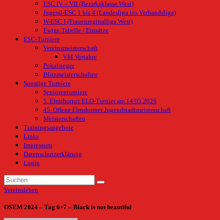
ESC IV – VII (Bezirksklasse West)
Jugend-ESC 1 bis 4 (Landesliga bis Verbandsliga)
W-ESC I (Frauenreginalliga West)
Ewige Tabelle / Einsätze
ESC-Turniere
Vereinsmeisterschaft
VM Vorjahre
Pokalsieger
Blitzmeisterschaften
Sonstige Turniere
Seniorenturniere
5. Elmshorner ELO-Turnier am 14.05.2026
45. Offene Elmshorner Jugendstadtmeisterschaft
Meisterschaften
Trainingsangebote
Links
Impressum
Datenschutzerklärung
Login
Vereinsleben
OSEM 2024 – Tag 6+7 – Black is not beautiful