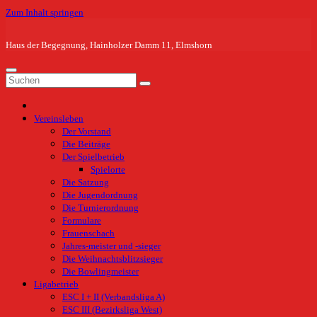
Zum Inhalt springen
Haus der Begegnung, Hainholzer Damm 11, Elmshorn
Vereinsleben
Der Vorstand
Die Beiträge
Der Spielbetrieb
Spielorte
Die Satzung
Die Jugendordnung
Die Turnierordnung
Formulare
Frauenschach
Jahres-meister und -sieger
Die Weihnachtsblitzsieger
Die Bowlingmeister
Ligabetrieb
ESC I + II (Verbandsliga A)
ESC III (Bezirksliga West)