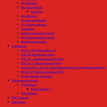
Die Beiträge
Der Spielbetrieb
Spielorte
Die Satzung
Die Jugendordnung
Die Turnierordnung
Formulare
Jahres-meister und -sieger
Die Weihnachtsblitzsieger
Die Bowlingmeister
Ligabetrieb
ESC I + II (Verbandsliga A)
ESC III (Bezirksliga West)
ESC VI – X Bezirksklasse B West
ESC IV+V (Bezirksklasse West)
Jugend-ESC 1 bis 10 (Jugendlandesliga bis Jugendbezirksklasse)
W-ESC I (Frauenreginalliga West)
Ewige Tabelle / Einsätze
Vereinsmeisterschaft
VM Aktuell
Partien Runde 1
VM Vorjahre
ESC-Turniere
Impressum