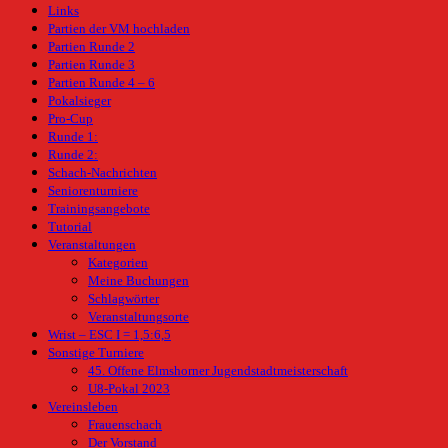
Links
Partien der VM hochladen
Partien Runde 2
Partien Runde 3
Partien Runde 4 – 6
Pokalsieger
Pro-Cup
Runde 1:
Runde 2:
Schach-Nachrichten
Seniorenturniere
Trainingsangebote
Tutorial
Veranstaltungen
Kategorien
Meine Buchungen
Schlagwörter
Veranstaltungsorte
Wrist – ESC I = 1,5:6,5
Sonstige Turniere
45. Offene Elmshorner Jugendstadtmeisterschaft
U8-Pokal 2023
Vereinsleben
Frauenschach
Der Vorstand