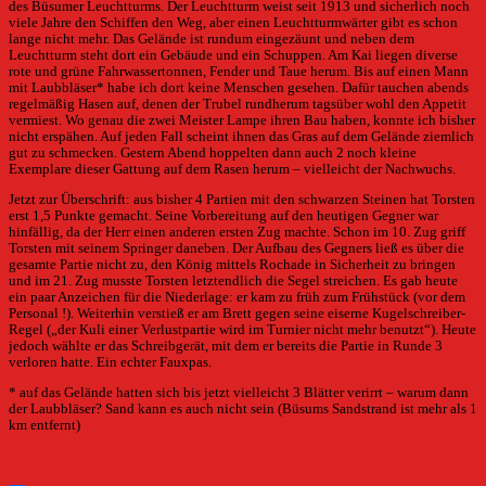
des Büsumer Leuchtturms. Der Leuchtturm weist seit 1913 und sicherlich noch
viele Jahre den Schiffen den Weg, aber einen Leuchtturmwärter gibt es schon
lange nicht mehr. Das Gelände ist rundum eingezäunt und neben dem
Leuchtturm steht dort ein Gebäude und ein Schuppen. Am Kai liegen diverse
rote und grüne Fahrwassertonnen, Fender und Taue herum. Bis auf einen Mann
mit Laubbläser* habe ich dort keine Menschen gesehen. Dafür tauchen abends
regelmäßig Hasen auf, denen der Trubel rundherum tagsüber wohl den Appetit
vermiest. Wo genau die zwei Meister Lampe ihren Bau haben, konnte ich bisher
nicht erspähen. Auf jeden Fall scheint ihnen das Gras auf dem Gelände ziemlich
gut zu schmecken. Gestern Abend hoppelten dann auch 2 noch kleine
Exemplare dieser Gattung auf dem Rasen herum – vielleicht der Nachwuchs.
Jetzt zur Überschrift: aus bisher 4 Partien mit den schwarzen Steinen hat Torsten
erst 1,5 Punkte gemacht. Seine Vorbereitung auf den heutigen Gegner war
hinfällig, da der Herr einen anderen ersten Zug machte. Schon im 10. Zug griff
Torsten mit seinem Springer daneben. Der Aufbau des Gegners ließ es über die
gesamte Partie nicht zu, den König mittels Rochade in Sicherheit zu bringen
und im 21. Zug musste Torsten letztendlich die Segel streichen. Es gab heute
ein paar Anzeichen für die Niederlage: er kam zu früh zum Frühstück (vor dem
Personal !). Weiterhin verstieß er am Brett gegen seine eiserne Kugelschreiber-
Regel („der Kuli einer Verlustpartie wird im Turnier nicht mehr benutzt“). Heute
jedoch wählte er das Schreibgerät, mit dem er bereits die Partie in Runde 3
verloren hatte. Ein echter Fauxpas.
* auf das Gelände hatten sich bis jetzt vielleicht 3 Blätter verirrt – warum dann
der Laubbläser? Sand kann es auch nicht sein (Büsums Sandstrand ist mehr als 1
km entfernt)