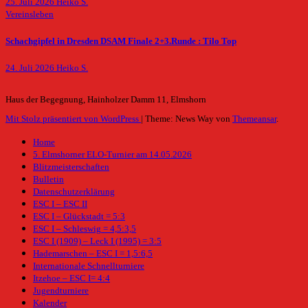
25. Juli 2026
Heiko S.
Vereinsleben
Schachgipfel in Dresden DSAM Finale 2+3.Runde : Tilo Top
24. Juli 2026
Heiko S.
Haus der Begegnung, Hainholzer Damm 11, Elmshorn
Mit Stolz präsentiert von WordPress
|
Theme: News Way von
Themeansar
.
Home
5. Elmshorner ELO-Turnier am 14.05.2026
Blitzmeisterschaften
Bulletin
Datenschutzerklärung
ESC I – ESC II
ESC I – Glückstadt = 5:3
ESC I – Schleswig = 4,5:3,5
ESC I (1909) – Leck I (1995) = 3:5
Hademarschen – ESC I = 1,5:6,5
Internationale Schnellturniere
Itzehoe – ESC I= 4:4
Jugendturniere
Kalender