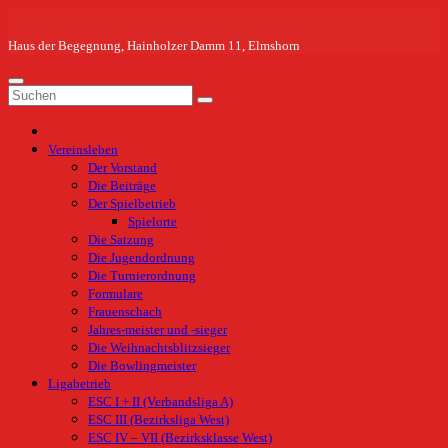
Zum
Inhalt
springen
Haus der Begegnung, Hainholzer Damm 11, Elmshorn
Vereinsleben
Der Vorstand
Die Beiträge
Der Spielbetrieb
Spielorte
Die Satzung
Die Jugendordnung
Die Turnierordnung
Formulare
Frauenschach
Jahres-meister und -sieger
Die Weihnachtsblitzsieger
Die Bowlingmeister
Ligabetrieb
ESC I + II (Verbandsliga A)
ESC III (Bezirksliga West)
ESC IV – VII (Bezirksklasse West)