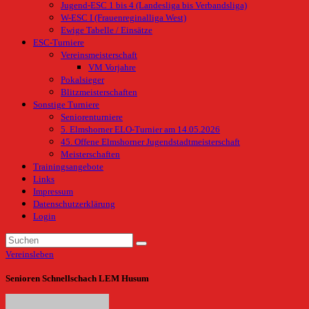
Jugend-ESC 1 bis 4 (Landesliga bis Verbandsliga)
W-ESC I (Frauenreginalliga West)
Ewige Tabelle / Einsätze
ESC-Turniere
Vereinsmeisterschaft
VM Vorjahre
Pokalsieger
Blitzmeisterschaften
Sonstige Turniere
Seniorenturniere
5. Elmshorner ELO-Turnier am 14.05.2026
45. Offene Elmshorner Jugendstadtmeisterschaft
Meisterschaften
Trainingsangebote
Links
Impressum
Datenschutzerklärung
Login
Vereinsleben
Senioren Schnellschach LEM Husum