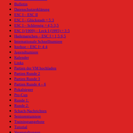
Bulletin
Datenschutzerklärung
ESC I – ESC II
ESC I – Glückstadt = 5:3
ESC I – Schleswig = 4,5:3,5
ESC I (1909) – Leck I (1995) = 3:5
Hademarschen – ESC I = 1,5:6,5
Internationale Schnellturniere
Itzehoe – ESC I= 4:4
Jugendturniere
Kalender
Links
Partien der VM hochladen
Partien Runde 2
Partien Runde 3
Partien Runde 4 – 6
Pokalsieger
Pro-Cup
Runde 1:
Runde 2:
Schach-Nachrichten
Seniorenturniere
Trainingsangebote
Tutorial
Veranstaltungen