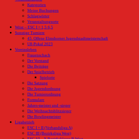
Kategorien
Meine Buchungen
Schlagwörter
Veranstaltungsorte
Wrist – ESC I = 1,5:6,5
Sonstige Turniere
45. Offene Elmshorner Jugendstadtmeisterschaft
U8-Pokal 2023
Vereinsleben
Frauenschach
Der Vorstand
Die Beiträge
Der Spielbetrieb
Spielorte
Die Satzung
Die Jugendordnung
Die Turnierordnung
Formulare
Jahres-meister und -sieger
Die Weihnachtsblitzsieger
Die Bowlingmeister
Ligabetrieb
ESC I + II (Verbandsliga A)
ESC III (Bezirksliga West)
ESC VI – X Bezirksklasse B West