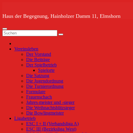
Zum
Inhalt
springen
Haus der Begegnung, Hainholzer Damm 11, Elmshorn
Vereinsleben
Der Vorstand
Die Beiträge
Der Spielbetrieb
Spielorte
Die Satzung
Die Jugendordnung
Die Turnierordnung
Formulare
Frauenschach
Jahres-meister und -sieger
Die Weihnachtsblitzsieger
Die Bowlingmeister
Ligabetrieb
ESC I + II (Verbandsliga A)
ESC III (Bezirksliga West)