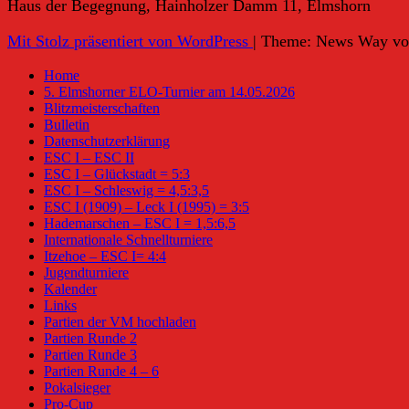
Haus der Begegnung, Hainholzer Damm 11, Elmshorn
Mit Stolz präsentiert von WordPress
|
Theme: News Way v
Home
5. Elmshorner ELO-Turnier am 14.05.2026
Blitzmeisterschaften
Bulletin
Datenschutzerklärung
ESC I – ESC II
ESC I – Glückstadt = 5:3
ESC I – Schleswig = 4,5:3,5
ESC I (1909) – Leck I (1995) = 3:5
Hademarschen – ESC I = 1,5:6,5
Internationale Schnellturniere
Itzehoe – ESC I= 4:4
Jugendturniere
Kalender
Links
Partien der VM hochladen
Partien Runde 2
Partien Runde 3
Partien Runde 4 – 6
Pokalsieger
Pro-Cup