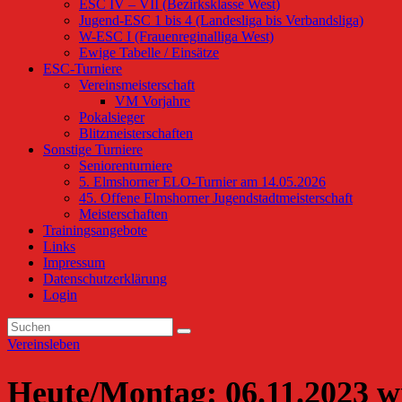
ESC IV – VII (Bezirksklasse West)
Jugend-ESC 1 bis 4 (Landesliga bis Verbandsliga)
W-ESC I (Frauenreginalliga West)
Ewige Tabelle / Einsätze
ESC-Turniere
Vereinsmeisterschaft
VM Vorjahre
Pokalsieger
Blitzmeisterschaften
Sonstige Turniere
Seniorenturniere
5. Elmshorner ELO-Turnier am 14.05.2026
45. Offene Elmshorner Jugendstadtmeisterschaft
Meisterschaften
Trainingsangebote
Links
Impressum
Datenschutzerklärung
Login
Vereinsleben
Heute/Montag: 06.11.2023 w