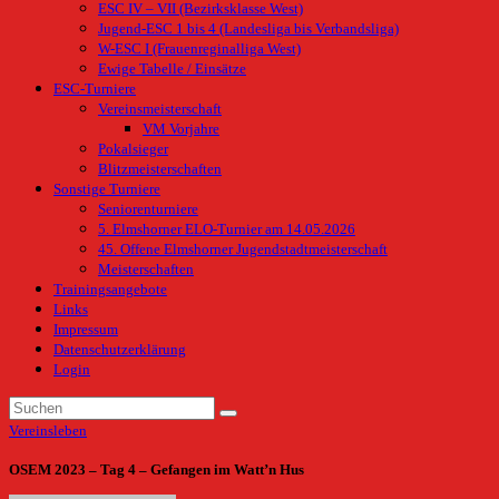
ESC IV – VII (Bezirksklasse West)
Jugend-ESC 1 bis 4 (Landesliga bis Verbandsliga)
W-ESC I (Frauenreginalliga West)
Ewige Tabelle / Einsätze
ESC-Turniere
Vereinsmeisterschaft
VM Vorjahre
Pokalsieger
Blitzmeisterschaften
Sonstige Turniere
Seniorenturniere
5. Elmshorner ELO-Turnier am 14.05.2026
45. Offene Elmshorner Jugendstadtmeisterschaft
Meisterschaften
Trainingsangebote
Links
Impressum
Datenschutzerklärung
Login
Vereinsleben
OSEM 2023 – Tag 4 – Gefangen im Watt’n Hus