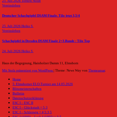
25. Juli 2026
Torsten Noldt
Vereinsleben
Deutscher Schachgipfel DSAM Finale. Tilo jetzt 3,5/4
25. Juli 2026
Heiko S.
Vereinsleben
Schachgipfel in Dresden DSAM Finale 2+3.Runde : Tilo Top
24. Juli 2026
Heiko S.
Haus der Begegnung, Hainholzer Damm 11, Elmshorn
Mit Stolz präsentiert von WordPress
|
Theme: News Way von
Themeansar
.
Home
5. Elmshorner ELO-Turnier am 14.05.2026
Blitzmeisterschaften
Bulletin
Datenschutzerklärung
ESC I – ESC II
ESC I – Glückstadt = 5:3
ESC I – Schleswig = 4,5:3,5
ESC I (1909) – Leck I (1995) = 3:5