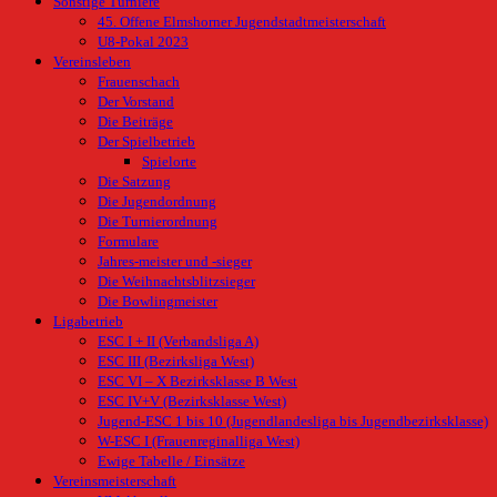
Sonstige Turniere
45. Offene Elmshorner Jugendstadtmeisterschaft
U8-Pokal 2023
Vereinsleben
Frauenschach
Der Vorstand
Die Beiträge
Der Spielbetrieb
Spielorte
Die Satzung
Die Jugendordnung
Die Turnierordnung
Formulare
Jahres-meister und -sieger
Die Weihnachtsblitzsieger
Die Bowlingmeister
Ligabetrieb
ESC I + II (Verbandsliga A)
ESC III (Bezirksliga West)
ESC VI – X Bezirksklasse B West
ESC IV+V (Bezirksklasse West)
Jugend-ESC 1 bis 10 (Jugendlandesliga bis Jugendbezirksklasse)
W-ESC I (Frauenreginalliga West)
Ewige Tabelle / Einsätze
Vereinsmeisterschaft