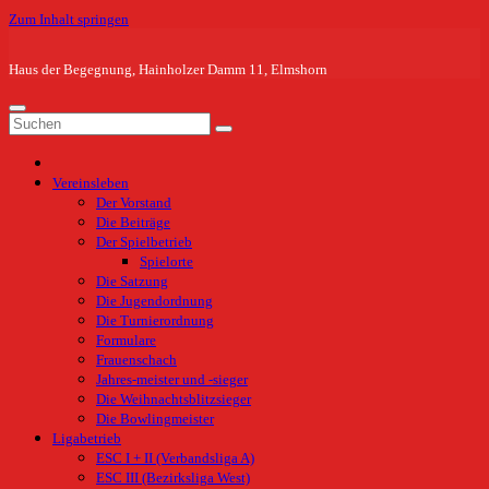
Zum Inhalt springen
Haus der Begegnung, Hainholzer Damm 11, Elmshorn
Vereinsleben
Der Vorstand
Die Beiträge
Der Spielbetrieb
Spielorte
Die Satzung
Die Jugendordnung
Die Turnierordnung
Formulare
Frauenschach
Jahres-meister und -sieger
Die Weihnachtsblitzsieger
Die Bowlingmeister
Ligabetrieb
ESC I + II (Verbandsliga A)
ESC III (Bezirksliga West)