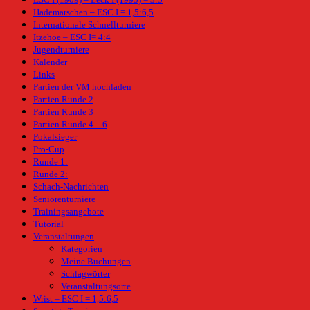
Hademarschen – ESC I = 1,5:6,5
Internationale Schnellturniere
Itzehoe – ESC I= 4:4
Jugendturniere
Kalender
Links
Partien der VM hochladen
Partien Runde 2
Partien Runde 3
Partien Runde 4 – 6
Pokalsieger
Pro-Cup
Runde 1:
Runde 2:
Schach-Nachrichten
Seniorenturniere
Trainingsangebote
Tutorial
Veranstaltungen
Kategorien
Meine Buchungen
Schlagwörter
Veranstaltungsorte
Wrist – ESC I = 1,5:6,5