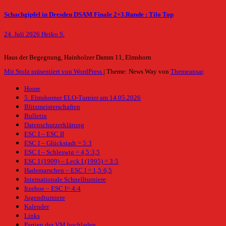
Schachgipfel in Dresden DSAM Finale 2+3.Runde : Tilo Top
24. Juli 2026
Heiko S.
Haus der Begegnung, Hainholzer Damm 11, Elmshorn
Mit Stolz präsentiert von WordPress
|
Theme: News Way von
Themeansar
.
Home
5. Elmshorner ELO-Turnier am 14.05.2026
Blitzmeisterschaften
Bulletin
Datenschutzerklärung
ESC I – ESC II
ESC I – Glückstadt = 5:3
ESC I – Schleswig = 4,5:3,5
ESC I (1909) – Leck I (1995) = 3:5
Hademarschen – ESC I = 1,5:6,5
Internationale Schnellturniere
Itzehoe – ESC I= 4:4
Jugendturniere
Kalender
Links
Partien der VM hochladen