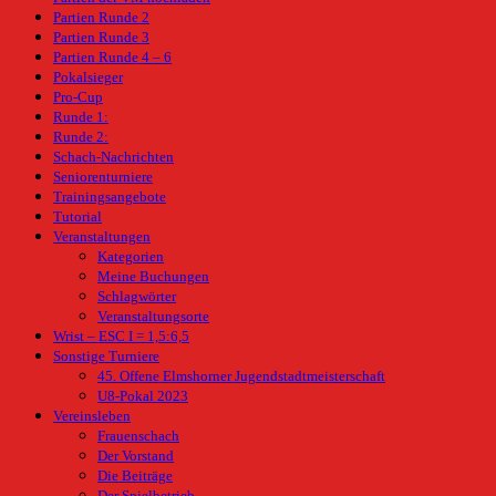
Partien Runde 2
Partien Runde 3
Partien Runde 4 – 6
Pokalsieger
Pro-Cup
Runde 1:
Runde 2:
Schach-Nachrichten
Seniorenturniere
Trainingsangebote
Tutorial
Veranstaltungen
Kategorien
Meine Buchungen
Schlagwörter
Veranstaltungsorte
Wrist – ESC I = 1,5:6,5
Sonstige Turniere
45. Offene Elmshorner Jugendstadtmeisterschaft
U8-Pokal 2023
Vereinsleben
Frauenschach
Der Vorstand
Die Beiträge
Der Spielbetrieb