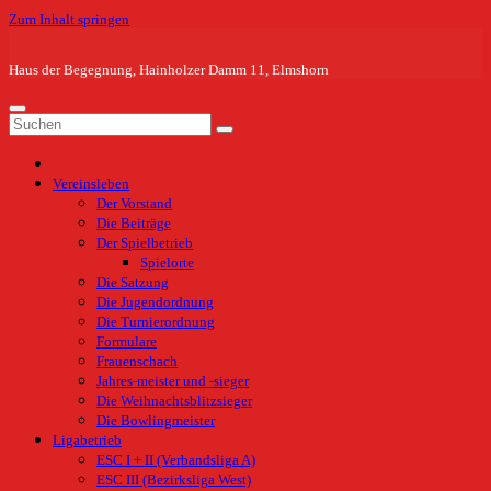
Zum Inhalt springen
Haus der Begegnung, Hainholzer Damm 11, Elmshorn
Vereinsleben
Der Vorstand
Die Beiträge
Der Spielbetrieb
Spielorte
Die Satzung
Die Jugendordnung
Die Turnierordnung
Formulare
Frauenschach
Jahres-meister und -sieger
Die Weihnachtsblitzsieger
Die Bowlingmeister
Ligabetrieb
ESC I + II (Verbandsliga A)
ESC III (Bezirksliga West)