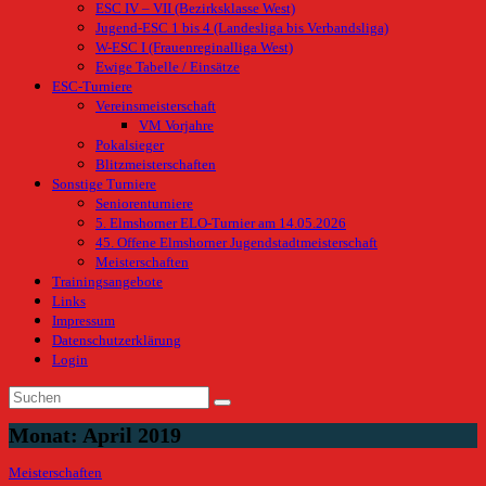
ESC IV – VII (Bezirksklasse West)
Jugend-ESC 1 bis 4 (Landesliga bis Verbandsliga)
W-ESC I (Frauenreginalliga West)
Ewige Tabelle / Einsätze
ESC-Turniere
Vereinsmeisterschaft
VM Vorjahre
Pokalsieger
Blitzmeisterschaften
Sonstige Turniere
Seniorenturniere
5. Elmshorner ELO-Turnier am 14.05.2026
45. Offene Elmshorner Jugendstadtmeisterschaft
Meisterschaften
Trainingsangebote
Links
Impressum
Datenschutzerklärung
Login
Monat:
April 2019
Meisterschaften