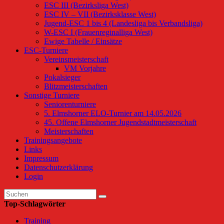
ESC III (Bezirksliga West)
ESC IV – VII (Bezirksklasse West)
Jugend-ESC 1 bis 4 (Landesliga bis Verbandsliga)
W-ESC I (Frauenreginalliga West)
Ewige Tabelle / Einsätze
ESC-Turniere
Vereinsmeisterschaft
VM Vorjahre
Pokalsieger
Blitzmeisterschaften
Sonstige Turniere
Seniorenturniere
5. Elmshorner ELO-Turnier am 14.05.2026
45. Offene Elmshorner Jugendstadtmeisterschaft
Meisterschaften
Trainingsangebote
Links
Impressum
Datenschutzerklärung
Login
Top-Schlagwörter
Training