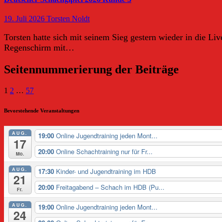
19. Juli 2026
Torsten Noldt
Torsten hatte sich mit seinem Sieg gestern wieder in die Li
Regenschirm mit…
Seitennummerierung der Beiträge
1
2
…
57
Bevorstehende Veranstaltungen
AUG.
19:00
Online Jugendtraining jeden Mont...
17
20:00
Online Schachtraining nur für Fr...
Mo.
AUG.
17:30
Kinder- und Jugendtraining im HDB
21
20:00
Freitagabend – Schach im HDB (Pu...
Fr.
AUG.
19:00
Online Jugendtraining jeden Mont...
24