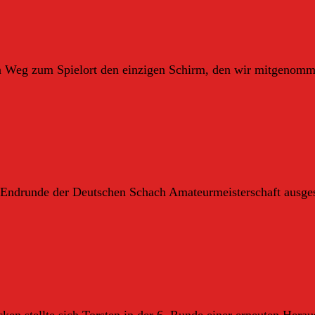
en Weg zum Spielort den einzigen Schirm, den wir mitgenom
-Endrunde der Deutschen Schach Amateurmeisterschaft ausgespi
en stellte sich Torsten in der 6. Runde einer erneuten Her