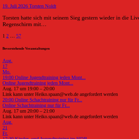
19. Juli 2026
Torsten Noldt
Torsten hatte sich mit seinem Sieg gestern wieder in die Li
Regenschirm mit…
Seitennummerierung
1
2
…
57
der
Bevorstehende Veranstaltungen
Beiträge
Aug.
17
Mo.
19:00
Online Jugendtraining jeden Mont...
Online Jugendtraining jeden Mont...
Aug. 17 um 19:00 – 20:00
Link kann unter Heiko.spaan@web.de angefordert werden
20:00
Online Schachtraining nur für Fr...
Online Schachtraining nur für Fr...
Aug. 17 um 20:00 – 21:00
Link kann unter Heiko.spaan@web.de angefordert werden
Aug.
21
Fr.
17:30
Kinder- und Jugendtraining im HDB