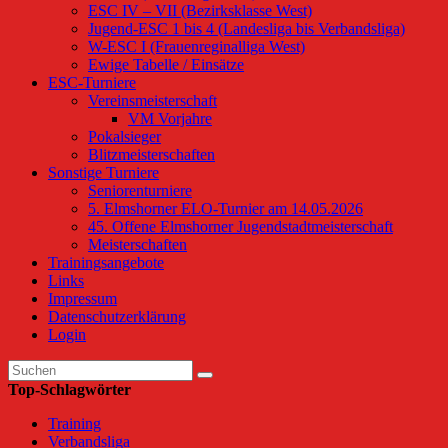
ESC IV – VII (Bezirksklasse West)
Jugend-ESC 1 bis 4 (Landesliga bis Verbandsliga)
W-ESC I (Frauenreginalliga West)
Ewige Tabelle / Einsätze
ESC-Turniere
Vereinsmeisterschaft
VM Vorjahre
Pokalsieger
Blitzmeisterschaften
Sonstige Turniere
Seniorenturniere
5. Elmshorner ELO-Turnier am 14.05.2026
45. Offene Elmshorner Jugendstadtmeisterschaft
Meisterschaften
Trainingsangebote
Links
Impressum
Datenschutzerklärung
Login
Top-Schlagwörter
Training
Verbandsliga