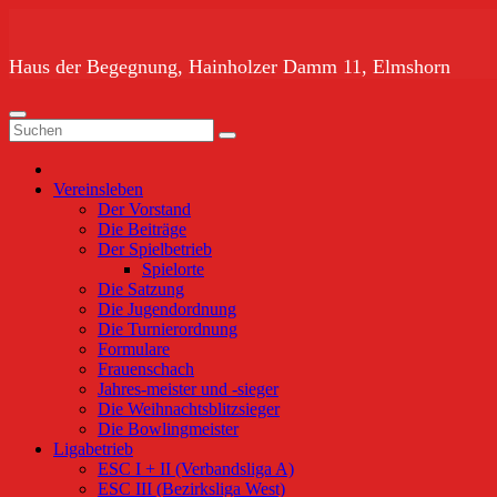
Zum
Inhalt
springen
Haus der Begegnung, Hainholzer Damm 11, Elmshorn
Vereinsleben
Der Vorstand
Die Beiträge
Der Spielbetrieb
Spielorte
Die Satzung
Die Jugendordnung
Die Turnierordnung
Formulare
Frauenschach
Jahres-meister und -sieger
Die Weihnachtsblitzsieger
Die Bowlingmeister
Ligabetrieb
ESC I + II (Verbandsliga A)
ESC III (Bezirksliga West)