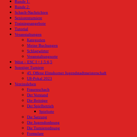
Runde 1:
Runde 2:
Schach-Nachrichten
Seniorenturniere
Trainingsangebote
Tutorial
Veranstaltungen
Kategorien
Meine Buchungen
Schlagwörter
Veranstaltungsorte
Wrist – ESC I = 1,5:6,5
Sonstige Turniere
45. Offene Elmshorner Jugendstadtmeisterschaft
U8-Pokal 2023
Vereinsleben
Frauenschach
Der Vorstand
Die Beiträge
Der Spielbetrieb
Spielorte
Die Satzung
Die Jugendordnung
Die Turnierordnung
Formulare