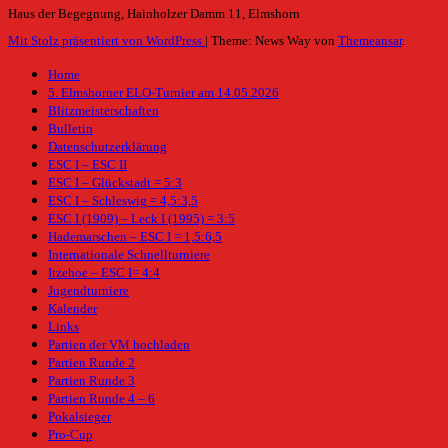
Haus der Begegnung, Hainholzer Damm 11, Elmshorn
Mit Stolz präsentiert von WordPress
|
Theme: News Way von
Themeansar
.
Home
5. Elmshorner ELO-Turnier am 14.05.2026
Blitzmeisterschaften
Bulletin
Datenschutzerklärung
ESC I – ESC II
ESC I – Glückstadt = 5:3
ESC I – Schleswig = 4,5:3,5
ESC I (1909) – Leck I (1995) = 3:5
Hademarschen – ESC I = 1,5:6,5
Internationale Schnellturniere
Itzehoe – ESC I= 4:4
Jugendturniere
Kalender
Links
Partien der VM hochladen
Partien Runde 2
Partien Runde 3
Partien Runde 4 – 6
Pokalsieger
Pro-Cup