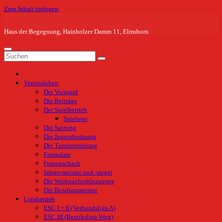
Zum Inhalt springen
Haus der Begegnung, Hainholzer Damm 11, Elmshorn
Vereinsleben
Der Vorstand
Die Beiträge
Der Spielbetrieb
Spielorte
Die Satzung
Die Jugendordnung
Die Turnierordnung
Formulare
Frauenschach
Jahres-meister und -sieger
Die Weihnachtsblitzsieger
Die Bowlingmeister
Ligabetrieb
ESC I + II (Verbandsliga A)
ESC III (Bezirksliga West)