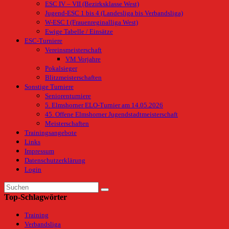
ESC IV – VII (Bezirksklasse West)
Jugend-ESC 1 bis 4 (Landesliga bis Verbandsliga)
W-ESC I (Frauenreginalliga West)
Ewige Tabelle / Einsätze
ESC-Turniere
Vereinsmeisterschaft
VM Vorjahre
Pokalsieger
Blitzmeisterschaften
Sonstige Turniere
Seniorenturniere
5. Elmshorner ELO-Turnier am 14.05.2026
45. Offene Elmshorner Jugendstadtmeisterschaft
Meisterschaften
Trainingsangebote
Links
Impressum
Datenschutzerklärung
Login
Top-Schlagwörter
Training
Verbandsliga